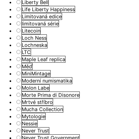
Liberty Bell
Life Liberty Happiness
Limitovaná edice
limitovaná série
Litecoin
Loch Ness
Lochneska
LTC
Maple Leaf replica
Měď
MiniMintage
Moderní numismatika
Molon Labe
Morte Prima di Disonore
Mrtvé stříbro
Mucha Collection
Mytologie
Nessie
Never Trust
Never Trust Government