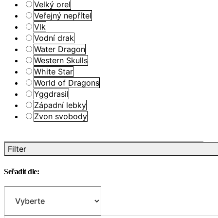
Velký orel
Veřejný nepřítel
Vlk
Vodní drak
Water Dragon
Western Skulls
White Star
World of Dragons
Yggdrasil
Západní lebky
Zvon svobody
Filter
Seřadit dle: