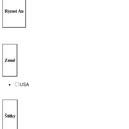
Ryzost Au
Země
USA
Štítky