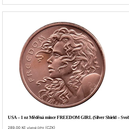
USA – 1 oz Měděná mince FREEDOM GIRL (Silver Shield – Svob
289.00
Kč
(
CZK
)
včetně DPH