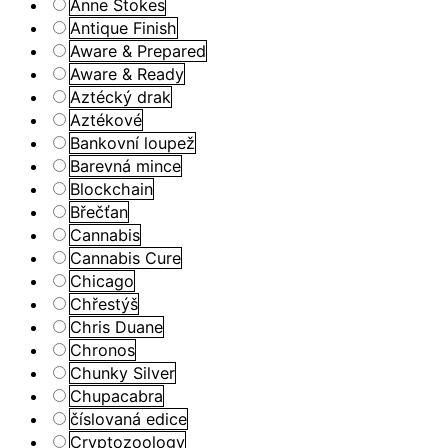
Anne Stokes
Antique Finish
Aware & Prepared
Aware & Ready
Aztécký drak
Aztékové
Bankovní loupež
Barevná mince
Blockchain
Břečťan
Cannabis
Cannabis Cure
Chicago
Chřestýš
Chris Duane
Chronos
Chunky Silver
Chupacabra
číslovaná edice
Cryptozoology