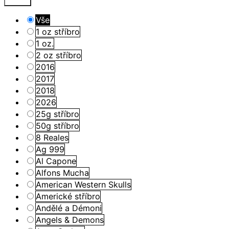
Vše
1 oz stříbro
1 oz.
2 oz stříbro
2016
2017
2018
2026
25g stříbro
50g stříbro
8 Reales
Ag 999
Al Capone
Alfons Mucha
American Western Skulls
Americké stříbro
Andělé a Démoni
Angels & Demons