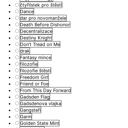
čtyřlístek pro štěstí
Dance
dar pro novomanžele
Death Before Dishonor
Decentralizace
Destiny Knight
Don’t Tread on Me
drak
Fantasy mince
filozofie
filozofie štěstí
Freedom Girl
Friend or Foe
From This Day Forward
Gadsden Flag
Gadsdenova vlajka
Gangsteři
Garm
Golden State Mint