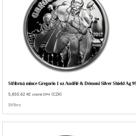
Stříbrná mince Gregorio 1 oz Andělé & Démoni Silver Shield Ag 99
5,655.62
Kč
(
CZK
)
včetně DPH
Stříbro