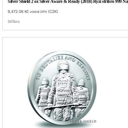
Silver Shield 2 oz Silver Aware & Ready (2018) Ryzí stříbro 999 N
9,472.06
Kč
(
CZK
)
včetně DPH
Stříbro