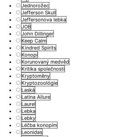
Jednorožec
Jefferson Skull
Jeffersonova lebka
JOB
John Dillinger
Keep Calm
Kindred Spirits
Konopí
Korunovaný medvěd
Kritika společnosti
Kryptoměny
Kryptozoológie
Laská
Latina Allure
Laurel
Lebka
Lebky
Léčba konopím
Leonidas