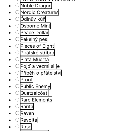
Noble Dragon
Nordic Creatures
Ódinův kůň
Osborne Mint
Peace Dollar
Pekelný pes
Pieces of Eight
Pirátské stříbro
Plata Muerta
Pojď a vezmi si je
Příběh o přátelství
Proof
Public Enemy
Quetzalcóatl
Rare Elements
Rarita
Raven
Revolta
Rose