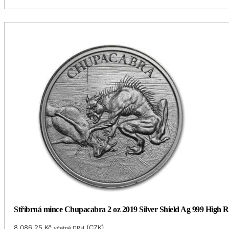
Stříbrná mince Chupacabra 2 oz 2019 Silver Shield Ag 999 High Re
8,086.25
Kč
(
CZK
)
včetně DPH