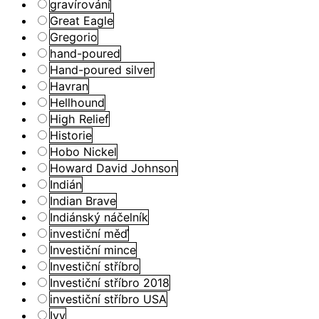
gravírování
Great Eagle
Gregorio
hand-poured
Hand-poured silver
Havran
Hellhound
High Relief
Historie
Hobo Nickel
Howard David Johnson
Indián
Indian Brave
Indiánský náčelník
investiční měď
Investiční mince
Investiční stříbro
Investiční stříbro 2018
investiční stříbro USA
Ivy