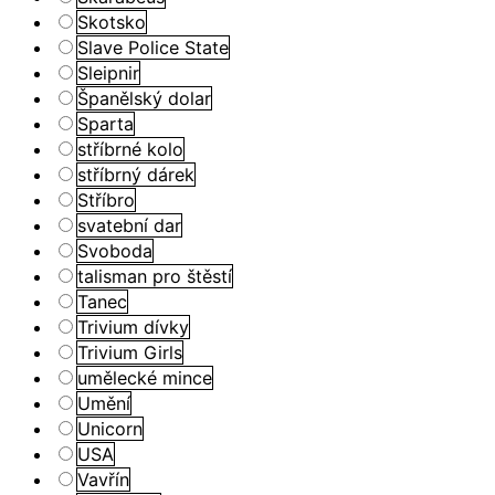
Skotsko
Slave Police State
Sleipnir
Španělský dolar
Sparta
stříbrné kolo
stříbrný dárek
Stříbro
svatební dar
Svoboda
talisman pro štěstí
Tanec
Trivium dívky
Trivium Girls
umělecké mince
Umění
Unicorn
USA
Vavřín