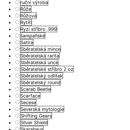
ruční výroba
Růže
Růžová
Rytíři
Ryzí stříbro .999
šampaňské
Satira
Sběratelská mince
Sběratelská rarita
Sběratelská unce
Sběratelské stříbro 2 oz
Sběratelský odlitek
Sběratelský round
Scarab Beetle
Scarface
Secese
Severská mytologie
Shifting Gears
Silver Shield
Skarabeus