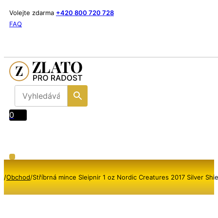
Volejte zdarma
+420 800 720 728
FAQ
0
/
Obchod
/
Stříbrná mince Sleipnir 1 oz Nordic Creatures 2017 Silver Shi