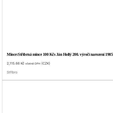
Mince:Stříbrná mince 100 Kčs Ján Hollý 200. výročí narození 1985
2,115.66
Kč
(
CZK
)
včetně DPH
Stříbro