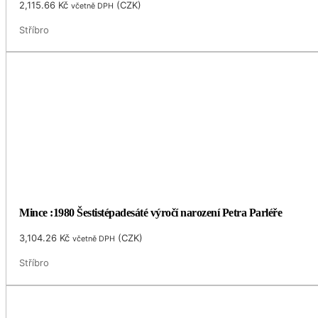
2,115.66
Kč
(
CZK
)
včetně DPH
Stříbro
Mince :1980 Šestistépadesáté výročí narození Petra Parléře
3,104.26
Kč
(
CZK
)
včetně DPH
Stříbro