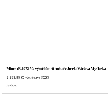
Mince :R.1972 50. výročí úmrtí sochaře Josefa Václava Myslbeka
2,253.85
Kč
(
CZK
)
včetně DPH
Stříbro