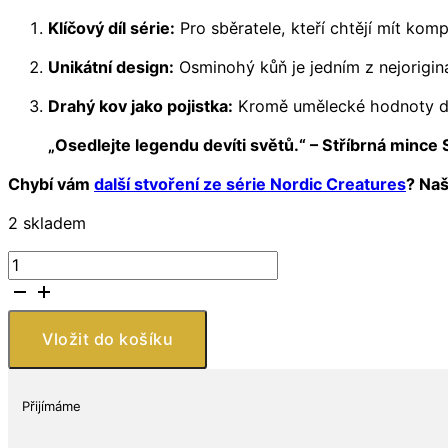
Klíčový díl série:
Pro sběratele, kteří chtějí mít kom
Unikátní design:
Osminohý kůň je jedním z nejorigin
Drahý kov jako pojistka:
Kromě umělecké hodnoty drží
„Osedlejte legendu devíti světů.“ – Stříbrná mince 
Chybí vám
další stvoření ze série Nordic Creatures
? Naš
2 skladem
Stříbrná
mince
Sleipnir
1
Vložit do košíku
oz
Nordic
Creatures
Přijímáme
2017
Silver