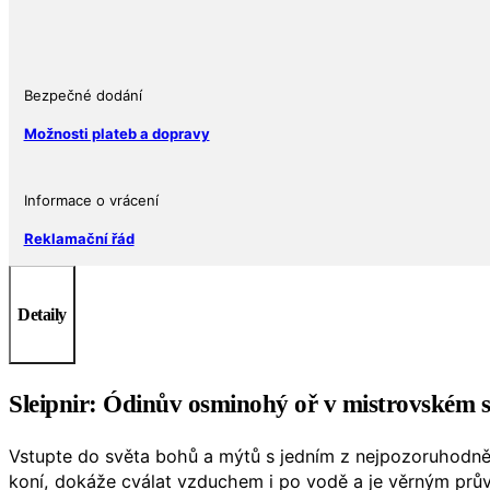
Shield
Ag
999
množství
Bezpečné dodání
Možnosti plateb a dopravy
Informace o vrácení
Reklamační řád
Detaily
Sleipnir: Ódinův osminohý oř v mistrovském 
Vstupte do světa bohů a mýtů s jedním z nejpozoruhodně
koní, dokáže cválat vzduchem i po vodě a je věrným pr