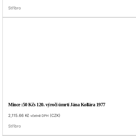
Stříbro
Mince :50 Kčs 120. výročí úmrtí Jána Kollára 1977
2,115.66
Kč
(
CZK
)
včetně DPH
Stříbro