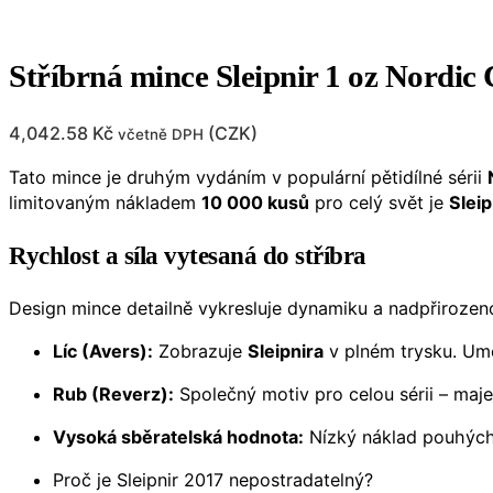
Stříbrná mince Sleipnir 1 oz Nordic 
4,042.58
Kč
(
CZK
)
včetně DPH
Tato mince je druhým vydáním v populární pětidílné sérii
limitovaným nákladem
10 000 kusů
pro celý svět je
Sleip
Rychlost a síla vytesaná do stříbra
Design mince detailně vykresluje dynamiku a nadpřiroze
Líc (Avers):
Zobrazuje
Sleipnira
v plném trysku. Umě
Rub (Reverz):
Společný motiv pro celou sérii – maje
Vysoká sběratelská hodnota:
Nízký náklad pouhýc
Proč je Sleipnir 2017 nepostradatelný?