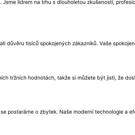
 Jsme lídrem na trhu s dlouholetou zkušeností, profesi
i důvěru tisíců spokojených zákazníků. Vaše spokojenost
 tržních hodnotách, takže si můžete být jisti, že dosta
y se postaráme o zbytek. Naše moderní technologie a ef