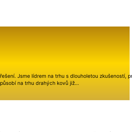
šení. Jsme lídrem na trhu s dlouholetou zkušeností, p
působí na trhu drahých kovů již…