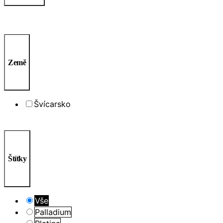
Země
Švícarsko
Štítky
Vše
Palladium