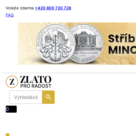
Volejte zdarma
+420 800 720 728
FAQ
0