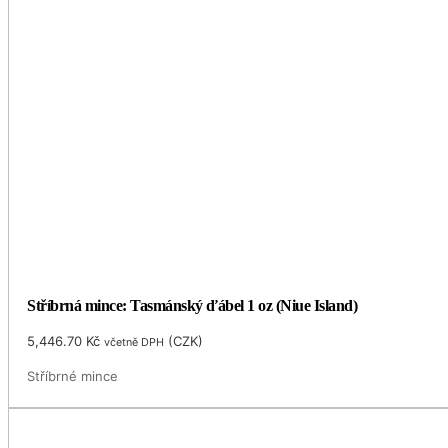
Stříbrná mince: Tasmánský ďábel 1 oz (Niue Island)
5,446.70
Kč
(
CZK
)
včetně DPH
Stříbrné mince