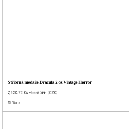
Stříbrná medaile Dracula 2 oz Vintage Horror
7,520.72
Kč
(
CZK
)
včetně DPH
Stříbro