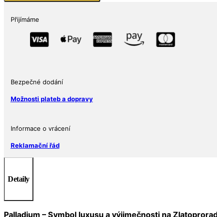
Maple
Leaf
Přijímáme
1
Oz
množství
Bezpečné dodání
Možnosti plateb a dopravy
Informace o vrácení
Reklamační řád
Detaily
Palladium – Symbol luxusu a výjimečnosti na Zlatoprora