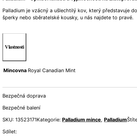
Palladium je vzácný a ušlechtilý kov, který představuje
šperky nebo sběratelské kousky, u nás najdete to pravé.
Vlastnosti
Mincovna
Royal Canadian Mint
Bezpečná doprava
Bezpečné balení
SKU:
13523171
Kategorie:
Palladium mince
,
Palladium
Štít
Sdílet: