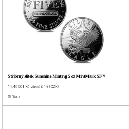
Stříbrný slitek Sunshine Minting 5 oz MintMark SI™
14,467.01
Kč
(
CZK
)
včetně DPH
Stříbro