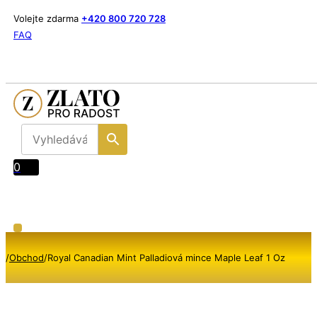
Volejte zdarma
+420 800 720 728
FAQ
0
/
Obchod
/
Royal Canadian Mint Palladiová mince Maple Leaf 1 Oz