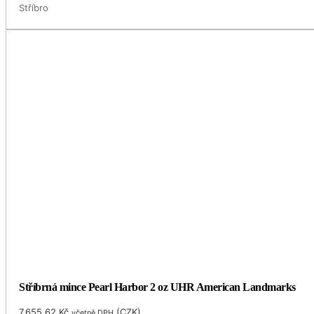
Stříbro
Stříbrná mince Pearl Harbor 2 oz UHR American Landmarks
7,655.62
Kč
(
CZK
)
včetně DPH