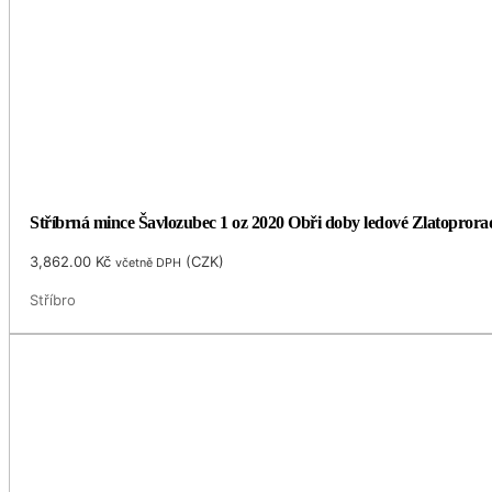
Stříbrná mince Šavlozubec 1 oz 2020 Obři doby ledové Zlatoprorad
3,862.00
Kč
(
CZK
)
včetně DPH
Stříbro