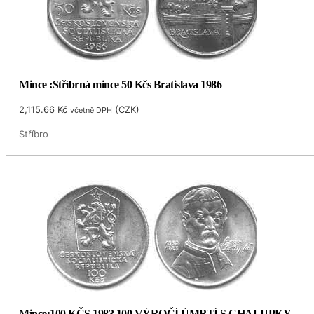
Mince :Stříbrná mince 50 Kčs Bratislava 1986
2,115.66
Kč
(
CZK
)
včetně DPH
Stříbro
Mince:100 KČS 1983 100.VÝROČÍ ÚMRTÍ S.CHALUPKY