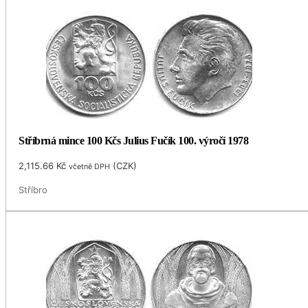
Stříbrná mince 100 Kčs Julius Fučík 100. výročí 1978
2,115.66
Kč
(
CZK
)
včetně DPH
Stříbro