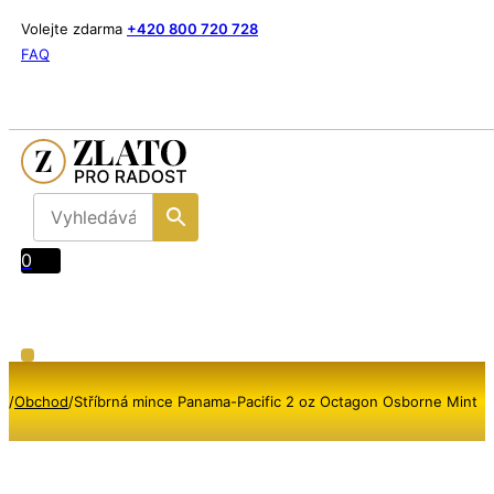
Volejte zdarma
+420 800 720 728
FAQ
0
/
Obchod
/
Stříbrná mince Panama-Pacific 2 oz Octagon Osborne Mint