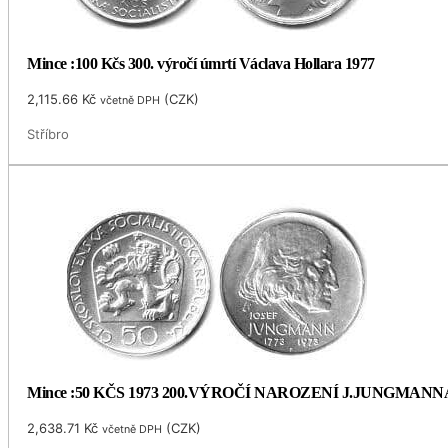
Mince :100 Kčs 300. výročí úmrtí Václava Hollara 1977
2,115.66
Kč
(
CZK
)
včetně DPH
Stříbro
Mince :50 KČS 1973 200.VÝROČÍ NAROZENÍ J.JUNGMANN
2,638.71
Kč
(
CZK
)
včetně DPH