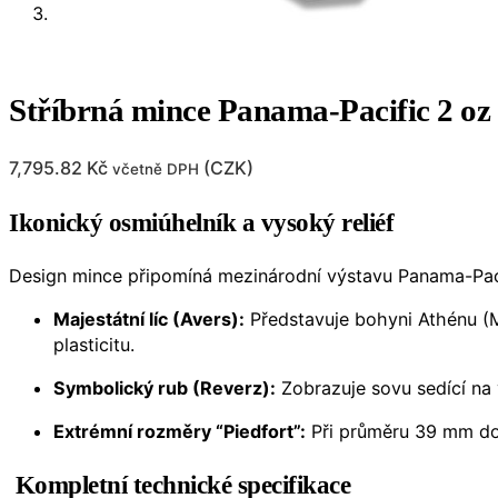
Stříbrná mince Panama-Pacific 2 o
7,795.82
Kč
(
CZK
)
včetně DPH
Ikonický osmiúhelník a vysoký reliéf
Design mince připomíná mezinárodní výstavu Panama-Paci
Majestátní líc (Avers):
Představuje bohyni Athénu (Mi
plasticitu.
Symbolický rub (Reverz):
Zobrazuje sovu sedící na 
Extrémní rozměry “Piedfort”:
Při průměru 39 mm dos
Kompletní technické specifikace