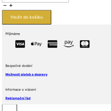
mince
Panama-
Pacific
Vložit do košíku
2
oz
Octagon
Přijímáme
Osborne
Mint
množství
Bezpečné dodání
Možnosti plateb a dopravy
Informace o vrácení
Reklamační řád