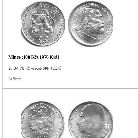
Mince :100 Kčs 1976 Král
2,184.78
Kč
(
CZK
)
včetně DPH
Stříbro