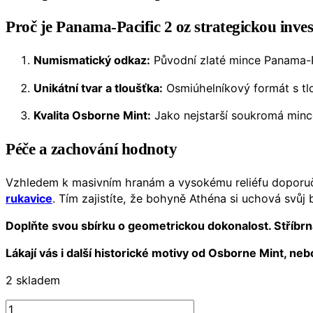
Proč je Panama-Pacific 2 oz strategickou inves
Numismatický odkaz:
Původní zlaté mince Panama-Pa
Unikátní tvar a tloušťka:
Osmiúhelníkový formát s tlou
Kvalita Osborne Mint:
Jako nejstarší soukromá minco
Péče a zachování hodnoty
Vzhledem k masivním hranám a vysokému reliéfu doporuču
rukavice
. Tím zajistíte, že bohyně Athéna si uchová svůj br
Doplňte svou sbírku o geometrickou dokonalost. Stříbrn
Lákají vás i další historické motivy od Osborne Mint, ne
2 skladem
Stříbrná