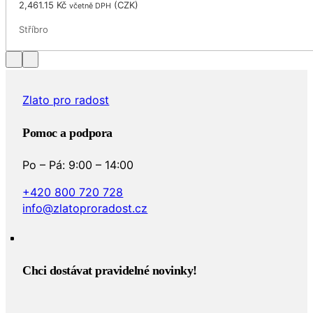
2,461.15
Kč
(
CZK
)
včetně DPH
Stříbro
…
Zlato pro radost
Pomoc a podpora
Po – Pá: 9:00 – 14:00
+420 800 720 728
info@zlatoproradost.cz
Chci dostávat pravidelné novinky!​