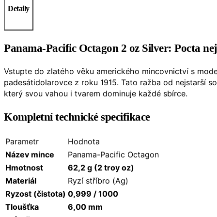
Detaily
Panama-Pacific Octagon 2 oz Silver: Pocta nej
Vstupte do zlatého věku amerického mincovnictví s moder
padesátidolarovce z roku 1915. Tato ražba od nejstarší
který svou vahou i tvarem dominuje každé sbírce.
Kompletní technické specifikace
Parametr
Hodnota
Název mince
Panama-Pacific Octagon
Hmotnost
62,2 g (2 troy oz)
Materiál
Ryzí stříbro (Ag)
Ryzost (čistota)
0,999 / 1000
Tloušťka
6,00 mm