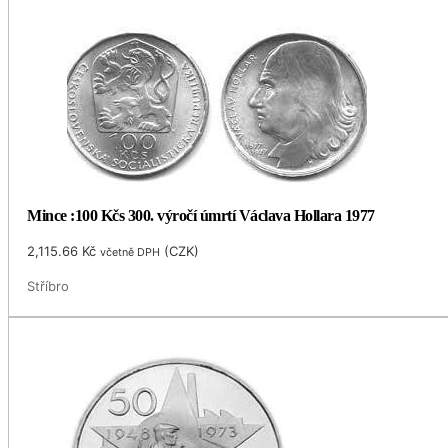
Mince :100 Kčs 300. výročí úmrtí Václava Hollara 1977
2,115.66
Kč
(
CZK
)
včetně DPH
Stříbro