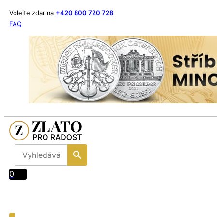
Volejte zdarma
+420 800 720 728
FAQ
0