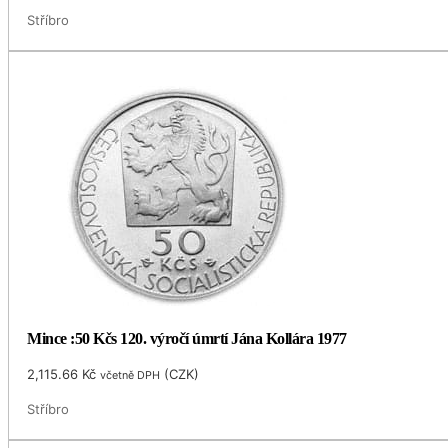
Stříbro
Mince :50 Kčs 120. výročí úmrtí Jána Kollára 1977
2,115.66
Kč
(
CZK
)
včetně DPH
Stříbro