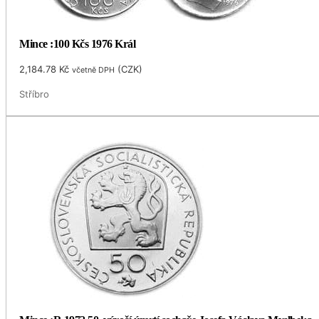
Mince :100 Kčs 1976 Král
2,184.78
Kč
(
CZK
)
včetně DPH
Stříbro