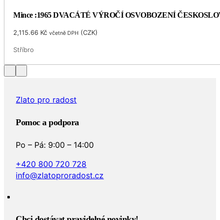
Mince :1965 DVACÁTÉ VÝROČÍ OSVOBOZENÍ ČESKOSL
2,115.66
Kč
(
CZK
)
včetně DPH
Stříbro
Zlato pro radost
Pomoc a podpora
Po – Pá: 9:00 – 14:00
+420 800 720 728
info@zlatoproradost.cz
Chci dostávat pravidelné novinky!​