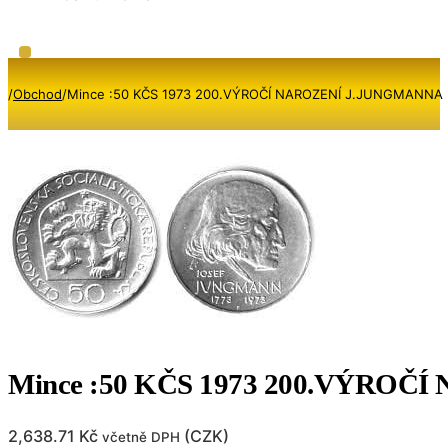
/
Obchod
/
Mince :50 KČS 1973 200.VÝROČÍ NAROZENÍ J.JUNGMANNA
Mince :50 KČS 1973 200.VÝRO
2,638.71
Kč
(
CZK
)
včetně DPH