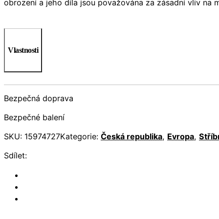
obrození a jeho díla jsou považována za zásadní vliv na m
Vlastnosti
Bezpečná doprava
Bezpečné balení
SKU:
15974727
Kategorie:
Česká republika
,
Evropa
,
Stříb
Sdílet: