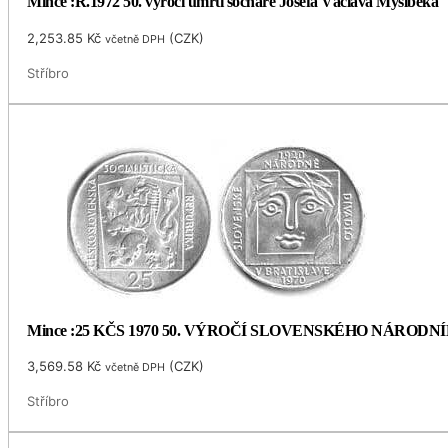
Mince :R.1972 50. výročí úmrtí sochaře Josefa Václava Myslbeka
2,253.85
Kč
(
CZK
)
včetně DPH
Stříbro
Mince :25 KČS 1970 50. VÝROČÍ SLOVENSKÉHO NÁRODN
3,569.58
Kč
(
CZK
)
včetně DPH
Stříbro