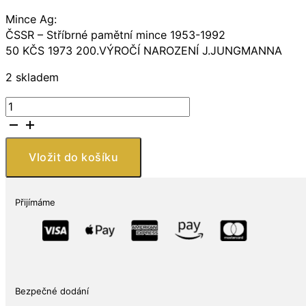
Mince Ag:
ČSSR – Stříbrné pamětní mince 1953-1992
50 KČS 1973 200.VÝROČÍ NAROZENÍ J.JUNGMANNA
2 skladem
Mince
:50
KČS
1973
Vložit do košíku
200.VÝROČÍ
NAROZENÍ
J.JUNGMANNA
Přijímáme
množství
Bezpečné dodání