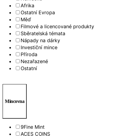
Afrika
Ostatní Evropa
Měď
Filmové a licencované produkty
Sběratelská témata
Nápady na dárky
Investiční mince
Příroda
Nezařazené
Ostatní
Mincovna
9Fine Mint
ACES COINS