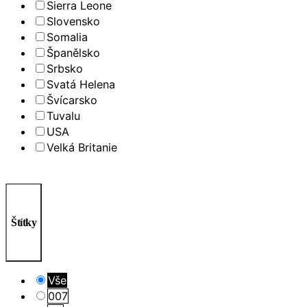
Sierra Leone
Slovensko
Somalia
Španělsko
Srbsko
Svatá Helena
Švícarsko
Tuvalu
USA
Velká Britanie
Štítky
Vše
007