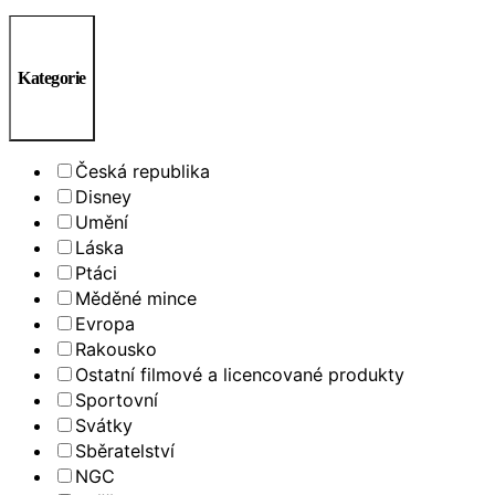
Kategorie
Česká republika
Disney
Umění
Láska
Ptáci
Měděné mince
Evropa
Rakousko
Ostatní filmové a licencované produkty
Sportovní
Svátky
Sběratelství
NGC