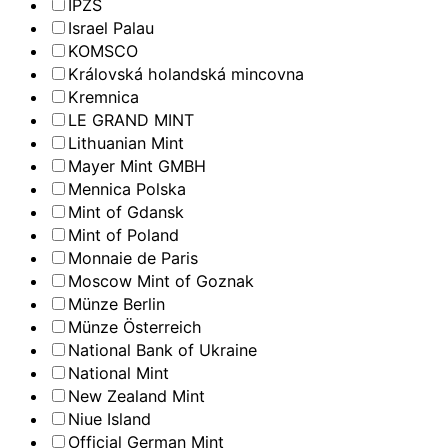
IPZS
Israel Palau
KOMSCO
Královská holandská mincovna
Kremnica
LE GRAND MINT
Lithuanian Mint
Mayer Mint GMBH
Mennica Polska
Mint of Gdansk
Mint of Poland
Monnaie de Paris
Moscow Mint of Goznak
Münze Berlin
Münze Österreich
National Bank of Ukraine
National Mint
New Zealand Mint
Niue Island
Official German Mint