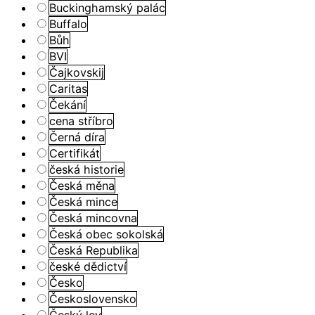
Buckinghamský palác
Buffalo
Bůh
BVI
Čajkovskij
Caritas
Čekání
cena stříbro
Černá díra
Certifikát
česká historie
Česká měna
Česká mince
Česká mincovna
Česká obec sokolská
Česká Republika
české dědictví
Česko
Československo
Český lev