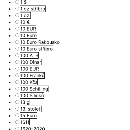
1 $
1 oz stříbro
1 oz.
10 €
10 EUR
10 Euro
10 Euro Rakousko
10 Euro stříbro
100 ATS
100 Dinar
100 EUR
100 Franků
100 Kčs
100 Schilling
100 Šilinků
13 g
13. století
15 Euro
1611
1620–2020