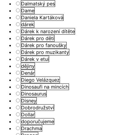
Dalmatský pes
Dame
Daniela Kartáková
dárek
Dárek k narození dítěte
Dárek pro děti
Dárek pro fanoušky
Dárek pro muzikanty
Dárek v etui
dějiny
Denár
Diego Velázquez
Dinosauři na mincích
Dinosaurus
Disney
Dobrodružství
Dollar
doporučujeme
Drachma