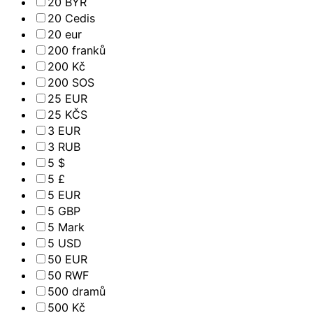
20 BYR
20 Cedis
20 eur
200 franků
200 Kč
200 SOS
25 EUR
25 KČS
3 EUR
3 RUB
5 $
5 £
5 EUR
5 GBP
5 Mark
5 USD
50 EUR
50 RWF
500 dramů
500 Kč