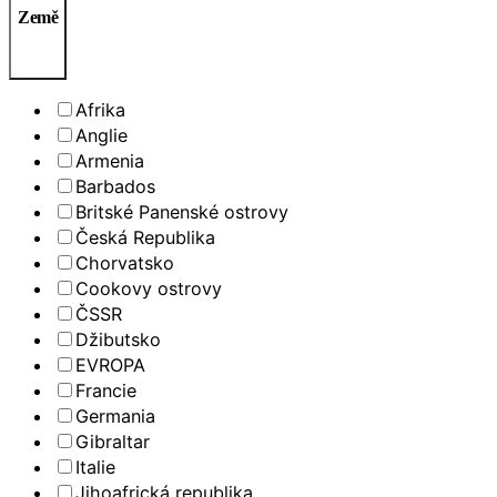
Země
Afrika
Anglie
Armenia
Barbados
Britské Panenské ostrovy
Česká Republika
Chorvatsko
Cookovy ostrovy
ČSSR
Džibutsko
EVROPA
Francie
Germania
Gibraltar
Italie
Jihoafrická republika