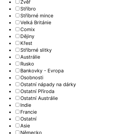
Zvěř
Stříbro
Stříbrné mince
Velká Británie
Comix
Dějiny
Křest
Stříbrné slitky
Austrálie
Rusko
Bankovky - Evropa
Osobnosti
Ostatní nápady na dárky
Ostatní Příroda
Ostatní Austrálie
Indie
Francie
Ostatní
Asie
Německo