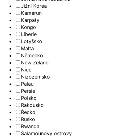
Jižní Korea
Kamerun
Karpaty
Kongo
Liberie
Lotyšsko
Malta
Německo
New Zeland
Niue
Nizozemsko
Palau
Persie
Polsko
Rakousko
Řecko
Rusko
Rwanda
Šalamounovy ostrovy