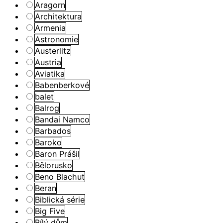
Aragorn
Architektura
Armenia
Astronomie
Austerlitz
Austria
Aviatika
Babenberkové
balet
Balrog
Bandai Namco
Barbados
Baroko
Baron Prášil
Bělorusko
Beno Blachut
Beran
Biblická série
Big Five
Bílý dům