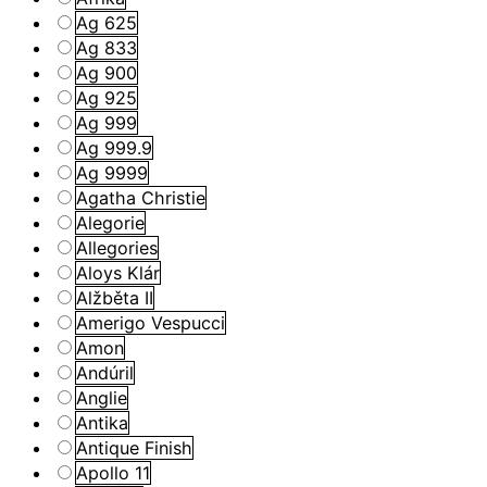
Ag 625
Ag 833
Ag 900
Ag 925
Ag 999
Ag 999.9
Ag 9999
Agatha Christie
Alegorie
Allegories
Aloys Klár
Alžběta II
Amerigo Vespucci
Amon
Andúril
Anglie
Antika
Antique Finish
Apollo 11