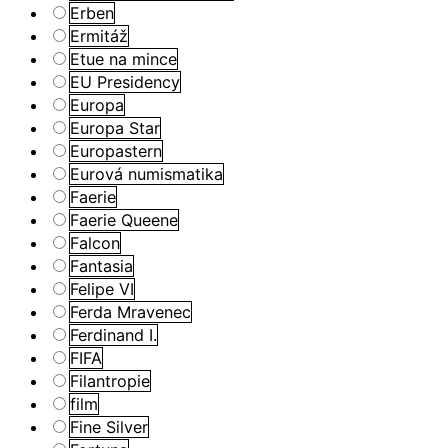
Erben
Ermitáž
Etue na mince
EU Presidency
Europa
Europa Star
Europastern
Eurová numismatika
Faerie
Faerie Queene
Falcon
Fantasia
Felipe VI
Ferda Mravenec
Ferdinand I.
FIFA
Filantropie
film
Fine Silver