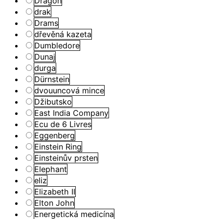
Dragon
drak
Drams
dřevěná kazeta
Dumbledore
Dunaj
durga
Dürnstein
dvouuncová mince
Džibutsko
East India Company
Ecu de 6 Livres
Eggenberg
Einstein Ring
Einsteinův prsten
Elephant
eliz
Elizabeth II
Elton John
Energetická medicína