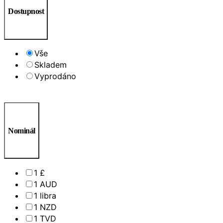
Dostupnost
Vše
Skladem
Vyprodáno
Nominál
1 £
1 AUD
1 libra
1 NZD
1 TVD