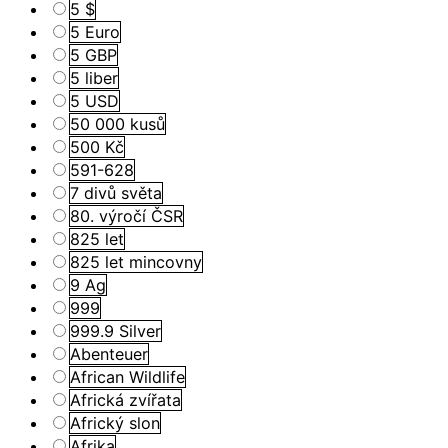
5 $
5 Euro
5 GBP
5 liber
5 USD
50 000 kusů
500 Kč
591-628
7 divů světa
80. výročí ČSR
825 let
825 let mincovny
9 Ag
999
999.9 Silver
Abenteuer
African Wildlife
Africká zvířata
Africký slon
Afrika