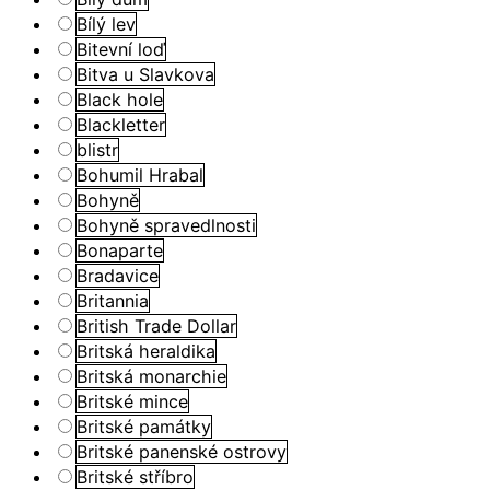
Bílý lev
Bitevní loď
Bitva u Slavkova
Black hole
Blackletter
blistr
Bohumil Hrabal
Bohyně
Bohyně spravedlnosti
Bonaparte
Bradavice
Britannia
British Trade Dollar
Britská heraldika
Britská monarchie
Britské mince
Britské památky
Britské panenské ostrovy
Britské stříbro