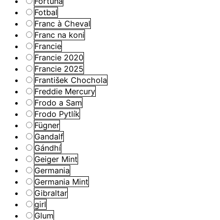
Fortuna
Fotbal
Franc à Cheval
Franc na koni
Francie
Francie 2020
Francie 2025
František Chochola
Freddie Mercury
Frodo a Sam
Frodo Pytlík
Fügner
Gandalf
Gándhí
Geiger Mint
Germania
Germania Mint
Gibraltar
girl
Glum