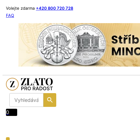
Volejte zdarma
+420 800 720 728
FAQ
0