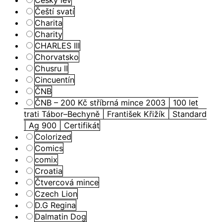
Čeští svatí
Charita
Charity
CHARLES III
Chorvatsko
Chusru II
Cincuentín
ČNB
ČNB – 200 Kč stříbrná mince 2003 | 100 let
trati Tábor–Bechyně | František Křižík | Standard
| Ag 900 | Certifikát
Colorized
Comics
comix
Croatia
Čtvercová mince
Czech Lion
D.G Regina
Dalmatin Dog