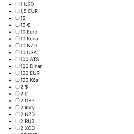
1 USD
1,5 EUR
1$
10 €
10 Euro
10 Kuna
10 NZD
10 USA
100 ATS
100 Dinar
100 EUR
100 Kčs
2 $
2 £
2 GBP
2 libry
2 NZD
2 RUB
2 XCD