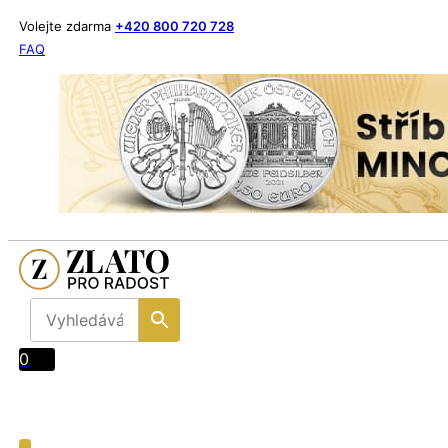
Volejte zdarma
+420 800 720 728
FAQ
0