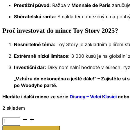
Prestižní původ:
Ražba v
Monnaie de Paris
zaručuje
Sběratelská rarita:
S nákladem omezeným na pouh
Proč investovat do mince Toy Story 2025?
Nesmrtelné téma:
Toy Story je základním pilířem st
Extrémně nízká limitace:
3 000 kusů je na globální z
Investiční dar:
Díky nominální hodnotě v eurech, ryzím
„Vzhůru do nekonečna a ještě dále!“ – Zajistěte si 
po Woodyho partě.
Hledáte i další mince ze série
Disney – Velcí Klasici
nebo 
2 skladem
Stříbrná
mince