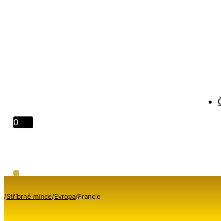
0
/
Stříbrné mince
/
Evropa
/
Francie