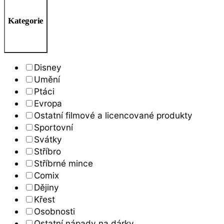
Kategorie
Disney
Umění
Ptáci
Evropa
Ostatní filmové a licencované produkty
Sportovní
Svátky
Stříbro
Stříbrné mince
Comix
Dějiny
Křest
Osobnosti
Ostatní nápady na dárky