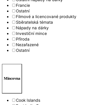
Francie
Ostatní
Filmové a licencované produkty
Sběratelská témata
Nápady na dárky
Investiční mince
Příroda
Nezařazené
Ostatní
Mincovna
Cook Islands