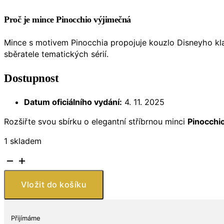
Proč je mince Pinocchio výjimečná
Mince s motivem Pinocchia propojuje kouzlo Disneyho kl
sběratele tematických sérií.
Dostupnost
Datum oficiálního vydání:
4. 11. 2025
Rozšiřte svou sbírku o elegantní stříbrnou minci
Pinocchi
1 skladem
Stříbrná
mince
10
Vložit do košíku
€
–
Pinocchio
Přijímáme