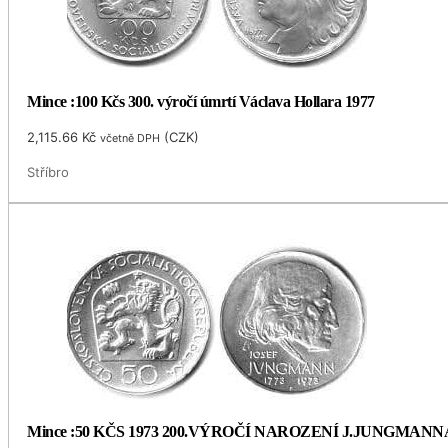
Mince :100 Kčs 300. výročí úmrtí Václava Hollara 1977
2,115.66
Kč
(
CZK
)
včetně DPH
Stříbro
Mince :50 KČS 1973 200.VÝROČÍ NAROZENÍ J.JUNGMANN