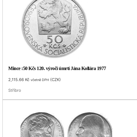
Mince :50 Kčs 120. výročí úmrtí Jána Kollára 1977
2,115.66
Kč
(
CZK
)
včetně DPH
Stříbro