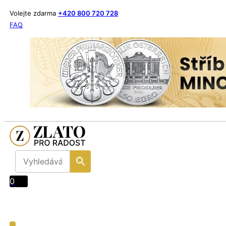
Volejte zdarma
+420 800 720 728
FAQ
0