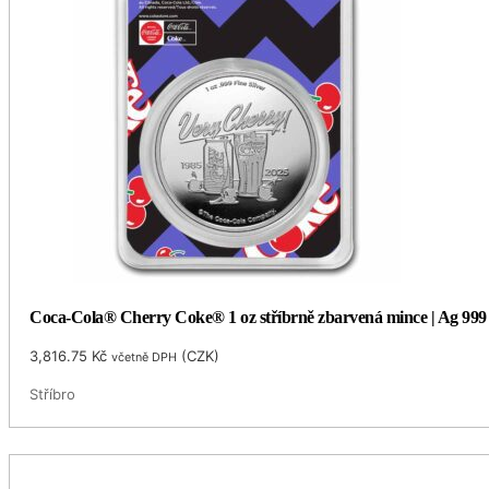
Coca-Cola® Cherry Coke® 1 oz stříbrně zbarvená mince | Ag 999 |
3,816.75
Kč
(
CZK
)
včetně DPH
Stříbro