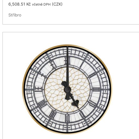
6,508.51
Kč
(
CZK
)
včetně DPH
Stříbro