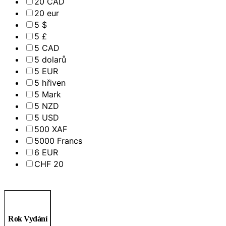
20 CAD
20 eur
5 $
5 £
5 CAD
5 dolarů
5 EUR
5 hřiven
5 Mark
5 NZD
5 USD
500 XAF
5000 Francs
6 EUR
CHF 20
Rok Vydání