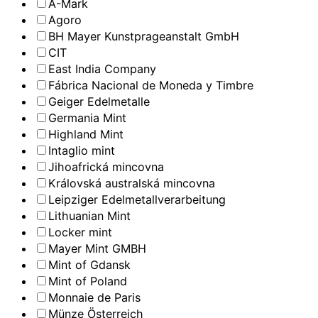
A-Mark
Agoro
BH Mayer Kunstprageanstalt GmbH
CIT
East India Company
Fábrica Nacional de Moneda y Timbre
Geiger Edelmetalle
Germania Mint
Highland Mint
Intaglio mint
Jihoafrická mincovna
Královská australská mincovna
Leipziger Edelmetallverarbeitung
Lithuanian Mint
Locker mint
Mayer Mint GMBH
Mint of Gdansk
Mint of Poland
Monnaie de Paris
Münze Österreich