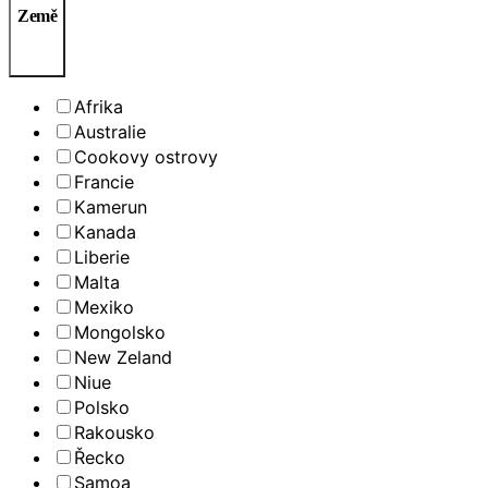
Země
Afrika
Australie
Cookovy ostrovy
Francie
Kamerun
Kanada
Liberie
Malta
Mexiko
Mongolsko
New Zeland
Niue
Polsko
Rakousko
Řecko
Samoa