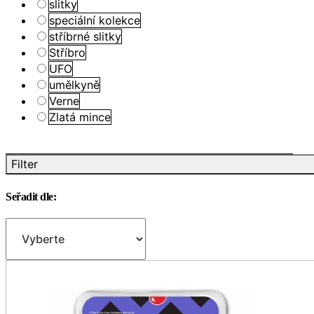
slitky
speciální kolekce
stříbrné slitky
Stříbro
UFO
umělkyně
Verne
Zlatá mince
Filter
Seřadit dle: