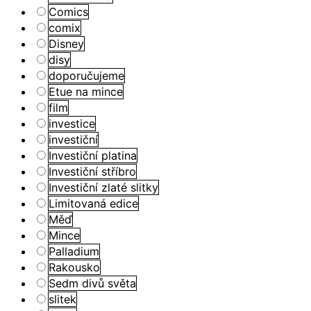
Comics
comix
Disney
disy
doporučujeme
Etue na mince
film
investice
investiční
Investiční platina
Investiční stříbro
Investiční zlaté slitky
Limitovaná edice
Měď
Mince
Palladium
Rakousko
Sedm divů světa
slitek