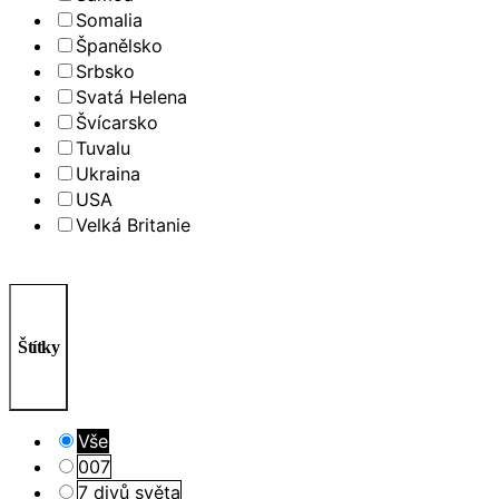
Somalia
Španělsko
Srbsko
Svatá Helena
Švícarsko
Tuvalu
Ukraina
USA
Velká Britanie
Štítky
Vše
007
7 divů světa