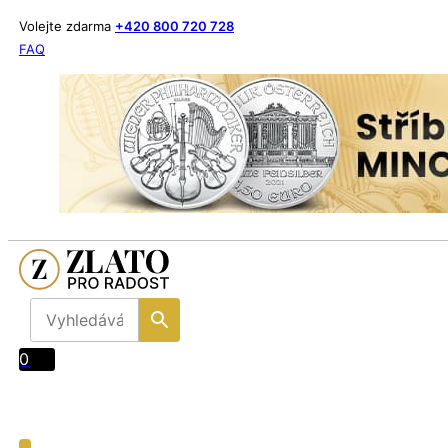
Volejte zdarma
+420 800 720 728
FAQ
0