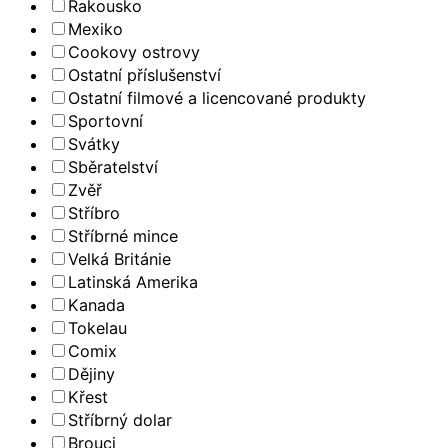
Rakousko
Mexiko
Cookovy ostrovy
Ostatní příslušenství
Ostatní filmové a licencované produkty
Sportovní
Svátky
Sběratelství
Zvěř
Stříbro
Stříbrné mince
Velká Británie
Latinská Amerika
Kanada
Tokelau
Comix
Dějiny
Křest
Stříbrný dolar
Brouci