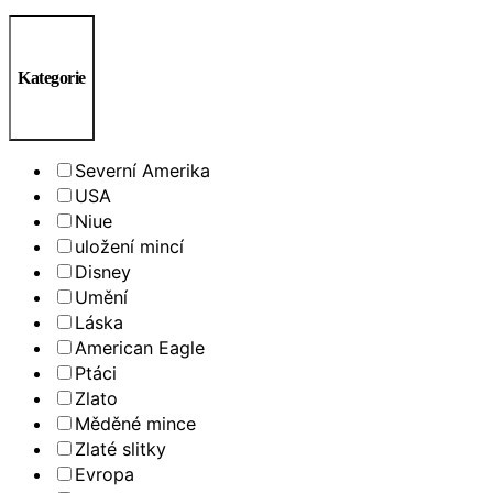
Kategorie
Severní Amerika
USA
Niue
uložení mincí
Disney
Umění
Láska
American Eagle
Ptáci
Zlato
Měděné mince
Zlaté slitky
Evropa