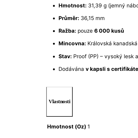
Hmotnost:
31,39 g (jemný nábo
Průměr:
36,15 mm
Ražba:
pouze
6 000 kusů
Mincovna:
Královská kanadská
Stav:
Proof (PP) – vysoký lesk a
Dodávána
v kapsli s certifiká
Vlastnosti
Hmotnost (Oz)
1