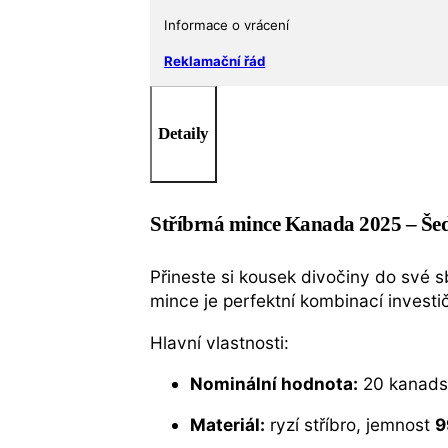
Informace o vrácení
Reklamační řád
Detaily
Stříbrná mince Kanada 2025 – Šedý
Přineste si kousek divočiny do své s
mince je perfektní kombinací investi
Hlavní vlastnosti:
Nominální hodnota:
20 kanads
Materiál:
ryzí stříbro, jemnost
9