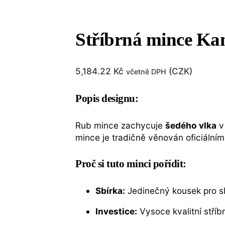
Stříbrná mince Ka
5,184.22
Kč
(
CZK
)
včetně DPH
Popis designu:
Rub mince zachycuje
šedého vlka
v 
mince je tradičně věnován oficiální
Proč si tuto minci pořídit:
Sbírka:
Jedinečný kousek pro sb
Investice:
Vysoce kvalitní stříb