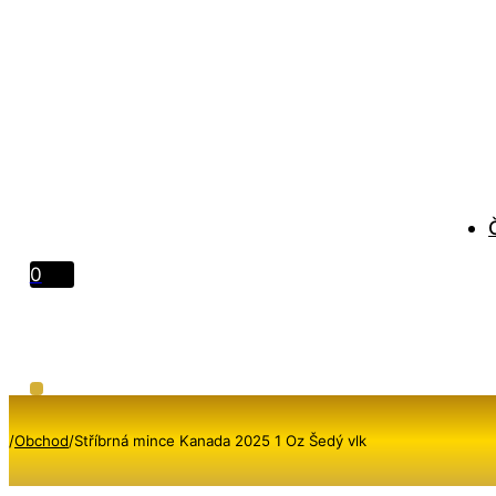
0
/
Obchod
/
Stříbrná mince Kanada 2025 1 Oz Šedý vlk