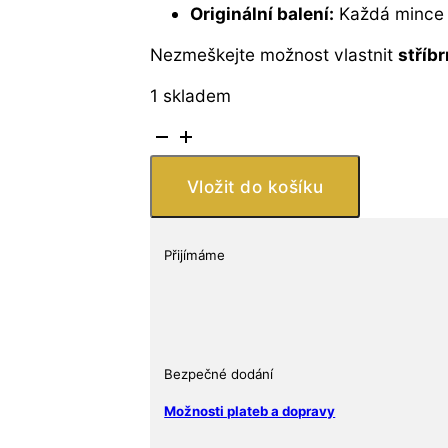
Originální balení:
Každá mince j
Nezmeškejte možnost vlastnit
stříb
1 skladem
Stříbrná
mince
Kanada
Vložit do košíku
2025
1
Oz
Přijímáme
Šedý
vlk
množství
Bezpečné dodání
Možnosti plateb a dopravy