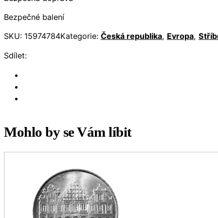
Bezpečné balení
SKU:
15974784
Kategorie:
Česká republika
,
Evropa
,
Stříb
Sdílet:
Mohlo by se Vám líbit