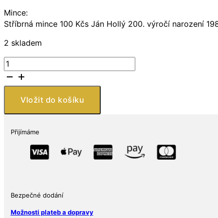
Mince:
Stříbrná mince 100 Kčs Ján Hollý 200. výročí narození 19
2 skladem
Mince:Stříbrná
mince
100
Kčs
Vložit do košíku
Ján
Hollý
200.
Přijímáme
výročí
narození
1985
množství
Bezpečné dodání
Možnosti plateb a dopravy