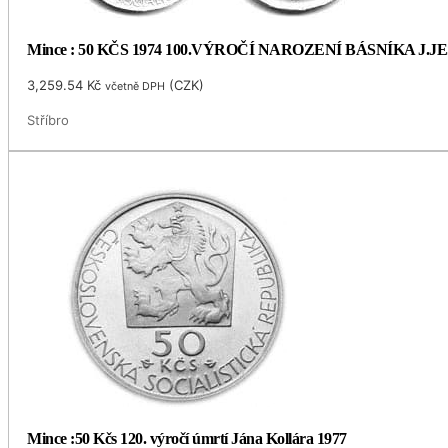
Mince : 50 KČS 1974 100.VÝROČÍ NAROZENÍ BÁSNÍKA J.
3,259.54
Kč
(
CZK
)
včetně DPH
Stříbro
Mince :50 Kčs 120. výročí úmrtí Jána Kollára 1977