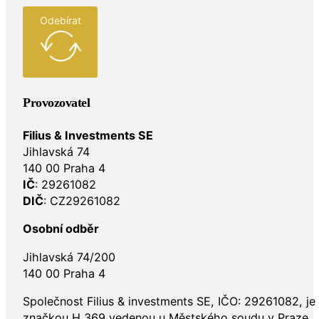
Odebírat
Provozovatel
Filius & Investments SE
Jihlavská 74
140 00 Praha 4
IČ
: 29261082
DIČ
: CZ29261082
Osobní odběr
Jihlavská 74/200
140 00 Praha 4
Společnost Filius & investments SE, IČO: 29261082, j
značkou H 369 vedenou u Městského soudu v Praze.