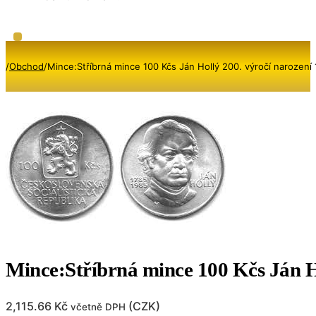
/
Obchod
/
Mince:Stříbrná mince 100 Kčs Ján Hollý 200. výročí narození
Mince:Stříbrná mince 100 Kčs Ján Ho
2,115.66
Kč
(
CZK
)
včetně DPH