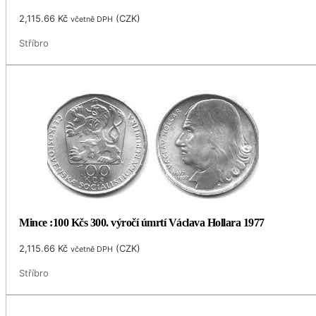
2,115.66
Kč
(
CZK
)
včetně DPH
Stříbro
Mince :100 Kčs 300. výročí úmrtí Václava Hollara 1977
2,115.66
Kč
(
CZK
)
včetně DPH
Stříbro