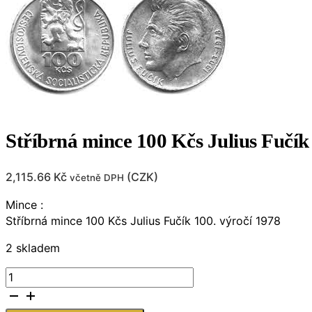
Stříbrná mince 100 Kčs Julius Fučík
2,115.66
Kč
(
CZK
)
včetně DPH
Mince :
Stříbrná mince 100 Kčs Julius Fučík 100. výročí 1978
2 skladem
Stříbrná
mince
100