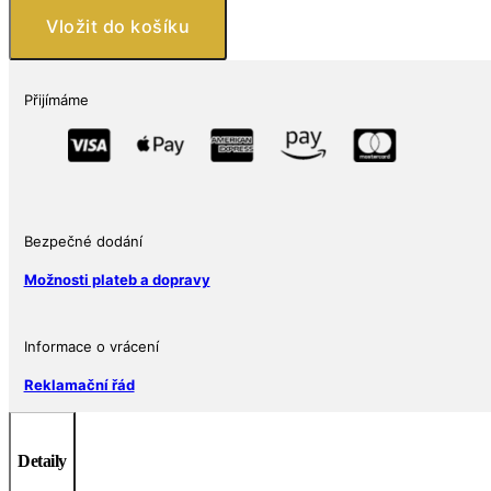
Kčs
Vložit do košíku
Julius
Fučík
100.
Přijímáme
výročí
1978
množství
Bezpečné dodání
Možnosti plateb a dopravy
Informace o vrácení
Reklamační řád
Detaily