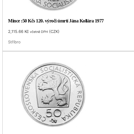
Mince :50 Kčs 120. výročí úmrtí Jána Kollára 1977
2,115.66
Kč
(
CZK
)
včetně DPH
Stříbro