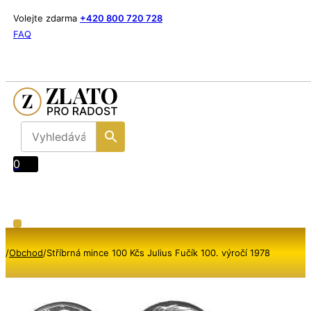
Volejte zdarma
+420 800 720 728
FAQ
0
/
Obchod
/
Stříbrná mince 100 Kčs Julius Fučík 100. výročí 1978