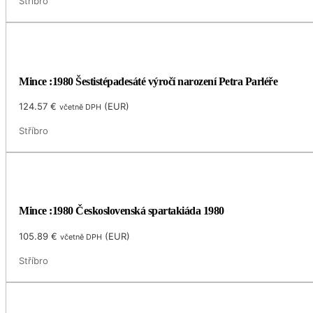
Stříbro
Mince :1980 Šestistépadesáté výročí narození Petra Parléře
124.57
€
(
EUR
)
včetně DPH
Stříbro
Mince :1980 Československá spartakiáda 1980
105.89
€
(
EUR
)
včetně DPH
Stříbro