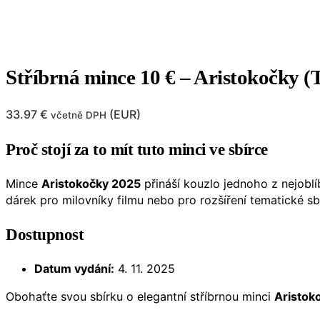
Stříbrná mince 10 € – Aristokočky (T
33.97
€
(
EUR
)
včetně DPH
Proč stojí za to mít tuto minci ve sbírce
Mince
Aristokočky 2025
přináší kouzlo jednoho z nejobl
dárek pro milovníky filmu nebo pro rozšíření tematické sb
Dostupnost
Datum vydání:
4. 11. 2025
Obohaťte svou sbírku o elegantní stříbrnou minci
Aristok