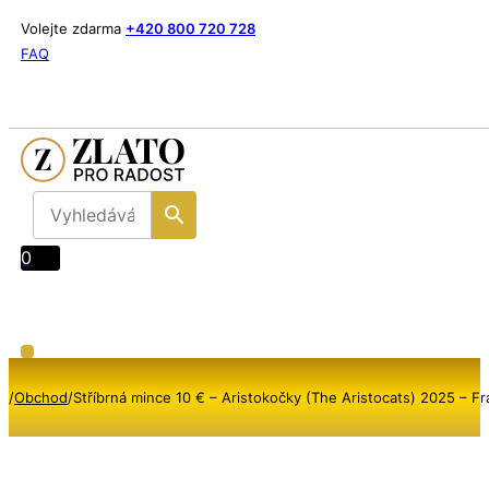
Volejte zdarma
+420 800 720 728
FAQ
0
/
Obchod
/
Stříbrná mince 10 € – Aristokočky (The Aristocats) 2025 – Fr