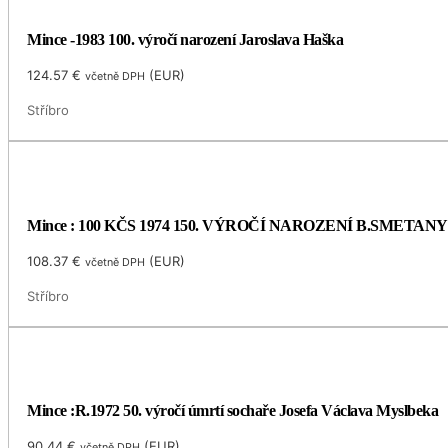
Mince -1983 100. výročí narození Jaroslava Haška
124.57
€
(
EUR
)
včetně DPH
Stříbro
Mince : 100 KČS 1974 150. VÝROČÍ NAROZENÍ B.SMETANY
108.37
€
(
EUR
)
včetně DPH
Stříbro
Mince :R.1972 50. výročí úmrtí sochaře Josefa Václava Myslbeka
90.44
€
(
EUR
)
včetně DPH