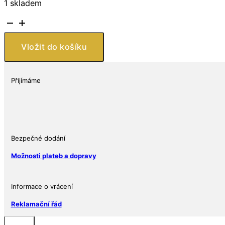
1 skladem
Stříbrná
mince
10
Vložit do košíku
€
–
Aristokočky
Přijímáme
(The
Aristocats)
2025
–
Francie
Bezpečné dodání
množství
Možnosti plateb a dopravy
Informace o vrácení
Reklamační řád