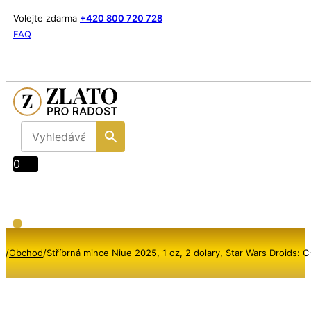
Volejte zdarma
+420 800 720 728
FAQ
0
/
Obchod
/
Stříbrná mince Niue 2025, 1 oz, 2 dolary, Star Wars Droids: 