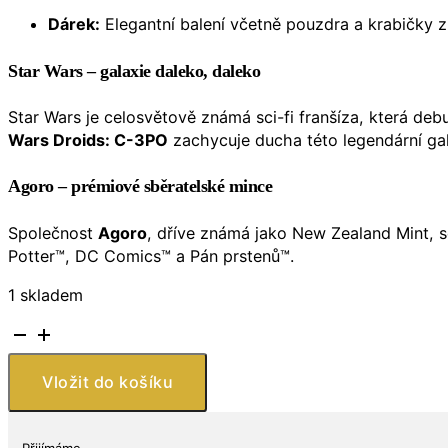
Dárek:
Elegantní balení včetně pouzdra a krabičky z 
Star Wars – galaxie daleko, daleko
Star Wars je celosvětově známá sci-fi franšíza, která de
Wars Droids: C-3PO
zachycuje ducha této legendární gala
Agoro – prémiové sběratelské mince
Společnost
Agoro
, dříve známá jako New Zealand Mint, s
Potter™, DC Comics™ a Pán prstenů™.
1 skladem
Stříbrná
mince
Niue
Vložit do košíku
2025,
1
oz,