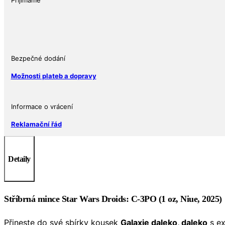
Přijímáme
2
dolary,
Star
Wars
Droids:
Bezpečné dodání
C-
Možnosti plateb a dopravy
3PO,
pozlacená
množství
Informace o vrácení
Reklamační řád
Detaily
Stříbrná mince Star Wars Droids: C-3PO (1 oz, Niue, 2025)
Přineste do své sbírky kousek
Galaxie daleko, daleko
s ex