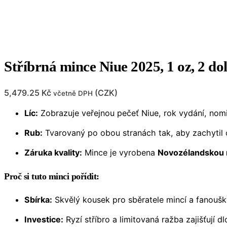
Stříbrná mince Niue 2025, 1 oz, 2 d
5,479.25
Kč
(
CZK
)
včetně DPH
Líc:
Zobrazuje veřejnou pečeť Niue, rok vydání, nom
Rub:
Tvarovaný po obou stranách tak, aby zachytil c
Záruka kvality:
Mince je vyrobena
Novozélandskou
Proč si tuto minci pořídit:
Sbírka:
Skvělý kousek pro sběratele mincí a fanoušk
Investice:
Ryzí stříbro a limitovaná ražba zajišťují