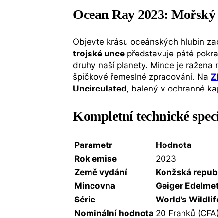
Ocean Ray 2023: Mořský r
Objevte krásu oceánských hlubin za
trojské unce
představuje páté pokr
druhy naší planety. Mince je raže
špičkové řemeslné zpracování. Na
Z
Uncirculated
, balený v ochranné kap
Kompletní technické spec
Parametr
Hodnota
Rok emise
2023
Země vydání
Konžská repub
Mincovna
Geiger Edelmet
Série
World’s Wildlif
Nominální hodnota
20 Franků (CFA