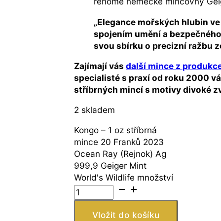
renomé německé mincovny Geiger
„Elegance mořských hlubin ve
spojením umění a bezpečného u
svou sbírku o precizní ražbu ze
Zajímají vás
další mince z produkc
specialisté s praxí od roku 2000 
stříbrných mincí s motivy divoké zv
2 skladem
Kongo – 1 oz stříbrná
mince 20 Franků 2023
Ocean Ray (Rejnok) Ag
999,9 Geiger Mint
World's Wildlife množství
Vložit do košíku