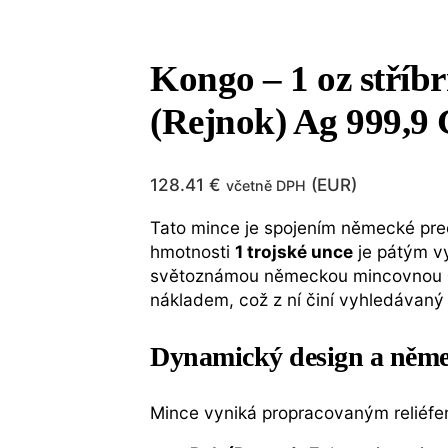
Kongo – 1 oz stří
(Rejnok) Ag 999,9 
128.41
€
(
EUR
)
včetně DPH
Tato mince je spojením německé preci
hmotnosti
1 trojské unce
je pátým vy
světoznámou německou mincovnou
nákladem, což z ní činí vyhledávaný 
Dynamický design a něme
Mince vyniká propracovaným reliéfe