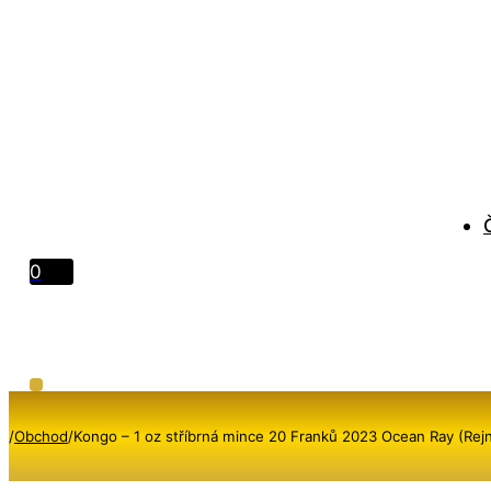
0
/
Obchod
/
Kongo – 1 oz stříbrná mince 20 Franků 2023 Ocean Ray (Rejn