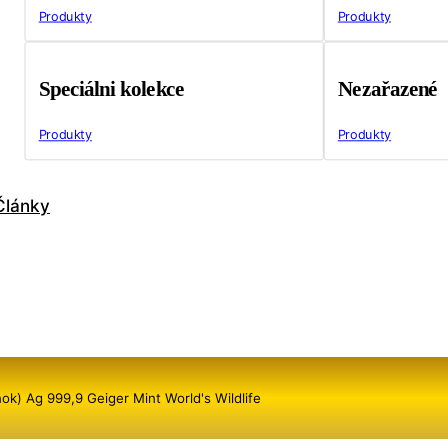
Produkty
Produkty
Speciálni kolekce
Nezařazené
Produkty
Produkty
Články
ok) Ag 999,9 Geiger Mint World's Wildlife