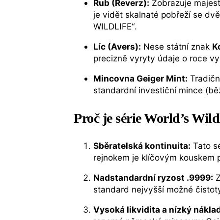
Rub (Reverz):
Zobrazuje majes
je vidět skalnaté pobřeží se d
WILDLIFE“.
Líc (Avers):
Nese státní znak
K
precizně vyryty údaje o roce v
Mincovna Geiger Mint:
Tradičn
standardní investiční mince (bě
Proč je série World’s Wild
Sběratelská kontinuita:
Tato sé
rejnokem je klíčovým kouskem p
Nadstandardní ryzost .9999:
Z
standard nejvyšší možné čistot
Vysoká likvidita a nízký nákla