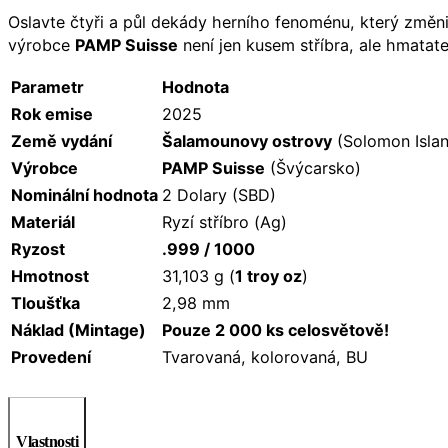
Oslavte čtyři a půl dekády herního fenoménu, který změni
výrobce
PAMP Suisse
není jen kusem stříbra, ale hmatat
Parametr
Hodnota
Rok emise
2025
Země vydání
Šalamounovy ostrovy
(Solomon Isla
Výrobce
PAMP Suisse
(Švýcarsko)
Nominální hodnota
2 Dolary (SBD)
Materiál
Ryzí stříbro (Ag)
Ryzost
.999 / 1000
Hmotnost
31,103 g (
1 troy oz
)
Tloušťka
2,98 mm
Náklad (Mintage)
Pouze 2 000 ks celosvětově!
Provedení
Tvarovaná, kolorovaná, BU
Vlastnosti