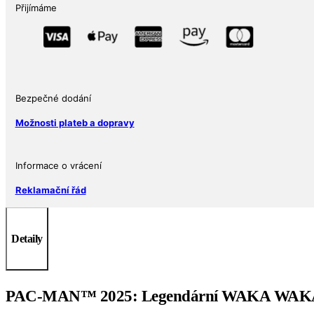
stříbrná
Přijímáme
mince
2
$
2025
PAC-
Bezpečné dodání
MAN™
–
Možnosti plateb a dopravy
45.
výročí
Informace o vrácení
Kolorovaná
&
Reklamační řád
Tvarovaná
PAMP
Suisse
Detaily
množství
PAC-MAN™ 2025: Legendární WAKA WAKA v r