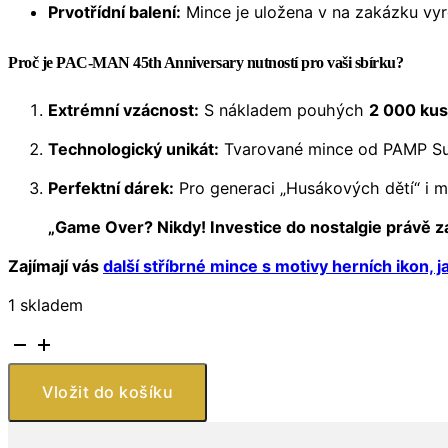
Prvotřídní balení:
Mince je uložena v na zakázku vyro
Proč je PAC-MAN 45th Anniversary nutností pro vaši sbírku?
Extrémní vzácnost:
S nákladem pouhých
2 000 ku
Technologický unikát:
Tvarované mince od PAMP Suiss
Perfektní dárek:
Pro generaci „Husákových dětí“ i mi
„Game Over? Nikdy! Investice do nostalgie právě za
Zajímají vás
další stříbrné mince s motivy herních ikon, 
1 skladem
Šalamounovy
ostrovy
–
Vložit do košíku
1
oz