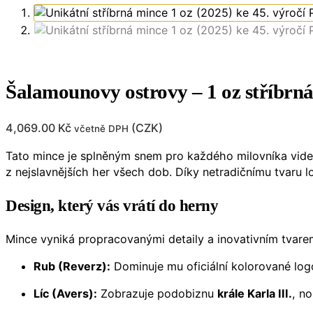
Šalamounovy ostrovy – 1 oz stříbr
4,069.00
Kč
(
CZK
)
včetně DPH
Tato mince je splněným snem pro každého milovníka video
z nejslavnějších her všech dob. Díky netradičnímu tvaru 
Design, který vás vrátí do herny
Mince vyniká propracovanými detaily a inovativním tvare
Rub (Reverz):
Dominuje mu oficiální kolorované log
Líc (Avers):
Zobrazuje podobiznu
krále Karla III.
, n