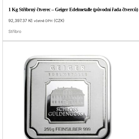
1 Kg Stříbrný čtverec – Geiger Edelmetalle (původní řada čtverců)
92,397.37
Kč
(
CZK
)
včetně DPH
Stříbro