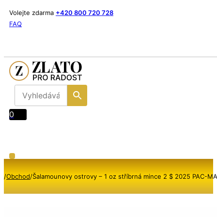
Volejte zdarma
+420 800 720 728
FAQ
0
/
Obchod
/
Šalamounovy ostrovy – 1 oz stříbrná mince 2 $ 2025 PAC-MA