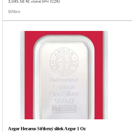
3,045.56
Kč
(
CZK
)
včetně DPH
Stříbro
Argor Heraeus Stříbrný slitek Argor 1 Oz