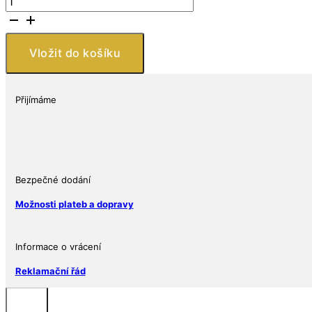
bankovka
100
$
Vložit do košíku
4
oz
Highland
Přijímáme
Mint
Zlatoproradost.cz
množství
Bezpečné dodání
Možnosti plateb a dopravy
Informace o vrácení
Reklamační řád