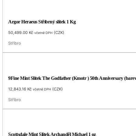
Argor Heraeus Stříbrný slitek 1 Kg
50,499.00
Kč
(
CZK
)
včetně DPH
Stříbro
9Fine Mint Slitek The Godfather (Kmotr ) 50th Anniversary (barev
12,843.16
Kč
(
CZK
)
včetně DPH
Stříbro
Scottsdale Mint Slitek Archanděl Michael 1 oz