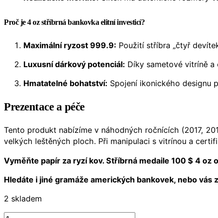
Proč je 4 oz stříbrná bankovka elitní investicí?
Maximální ryzost 999.9:
Použití stříbra „čtyř devít
Luxusní dárkový potenciál:
Díky sametové vitríně a 
Hmatatelné bohatství:
Spojení ikonického designu pe
Prezentace a péče
Tento produkt nabízíme v náhodných ročnících (2017, 20
velkých leštěných ploch. Při manipulaci s vitrínou a cer
Vyměňte papír za ryzí kov. Stříbrná medaile 100 $ 4 oz o
Hledáte i jiné gramáže amerických bankovek, nebo vás z
2 skladem
Stříbrná