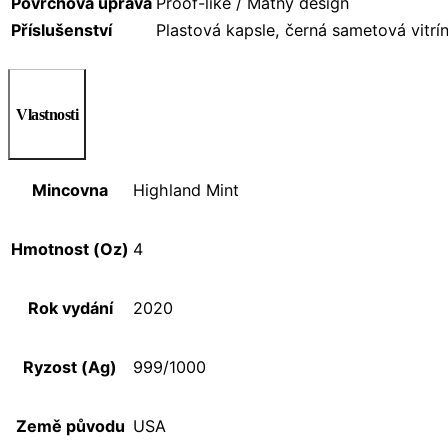
Povrchová úprava
Proof-like / Matný design
Příslušenství
Plastová kapsle, černá sametová vitrín
Vlastnosti
Mincovna
Highland Mint
Hmotnost (Oz)
4
Rok vydání
2020
Ryzost (Ag)
999/1000
Země původu
USA