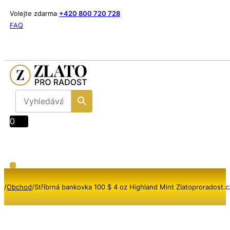
Volejte zdarma
+420 800 720 728
FAQ
0
/
Obchod
/
Stříbrná bankovka 100 $ 4 oz Highland Mint Zlatoproradost.c