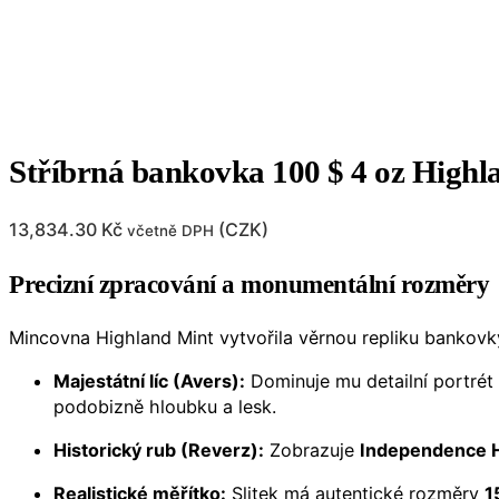
Stříbrná bankovka 100 $ 4 oz Highl
13,834.30
Kč
(
CZK
)
včetně DPH
Precizní zpracování a monumentální rozměry
Mincovna Highland Mint vytvořila věrnou repliku bankovky
Majestátní líc (Avers):
Dominuje mu detailní portrét
podobizně hloubku a lesk.
Historický rub (Reverz):
Zobrazuje
Independence H
Realistické měřítko:
Slitek má autentické rozměry
1