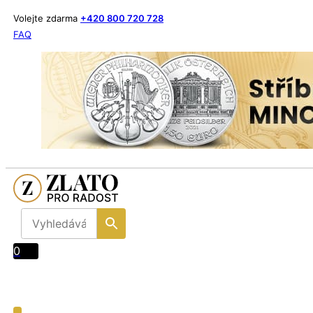
Volejte zdarma
+420 800 720 728
FAQ
0