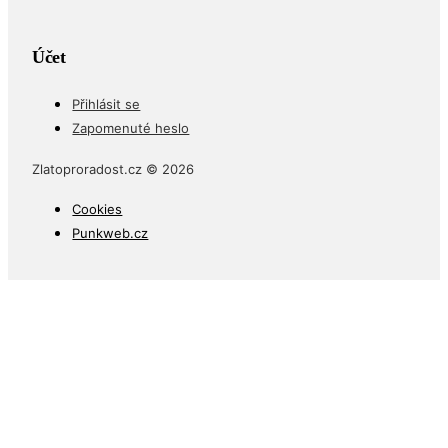
Účet
Přihlásit se
Zapomenuté heslo
Zlatoproradost.cz © 2026
Cookies
Punkweb.cz