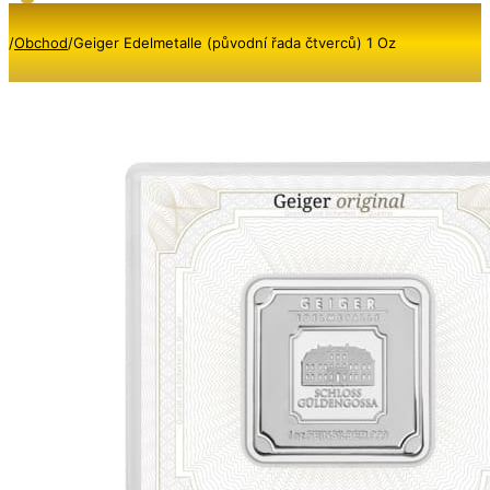
/
Obchod
/
Geiger Edelmetalle (původní řada čtverců) 1 Oz