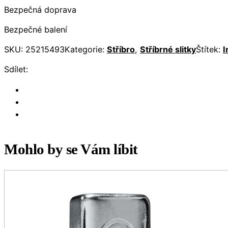
Bezpečná doprava
Bezpečné balení
SKU:
25215493
Kategorie:
Stříbro
,
Stříbrné slitky
Štítek:
I
Sdílet:
Mohlo by se Vám líbit