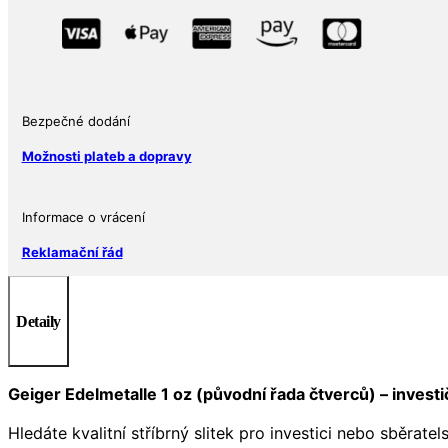
Oz
množství
Bezpečné dodání
Možnosti plateb a dopravy
Informace o vrácení
Reklamační řád
Detaily
Geiger Edelmetalle 1 oz (původní řada čtverců) – investič
Hledáte kvalitní stříbrný slitek pro investici nebo sběratel