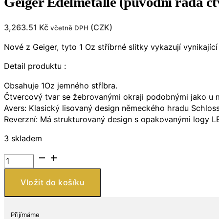
Geiger Edelmetalle (původní řada čt
3,263.51
Kč
(
CZK
)
včetně DPH
Nové z Geiger, tyto 1 Oz stříbrné slitky vykazují vynikajíc
Detail produktu :
Obsahuje 1Oz jemného stříbra.
Čtvercový tvar se žebrovanými okraji podobnými jako u 
Avers: Klasický lisovaný design německého hradu Schloss
Reverzní: Má strukturovaný design s opakovanými logy LE
3 skladem
Geiger
Edelmetalle
(původní
Vložit do košíku
řada
čtverců)
1
Přijímáme