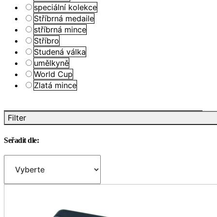
speciální kolekce
Stříbrná medaile
stříbrná mince
Stříbro
Studená válka
umělkyně
World Cup
Zlatá mince
Filter
Seřadit dle: