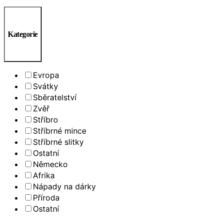
Kategorie
Evropa
Svátky
Sběratelství
Zvěř
Stříbro
Stříbrné mince
Stříbrné slitky
Ostatní
Německo
Afrika
Nápady na dárky
Příroda
Ostatní