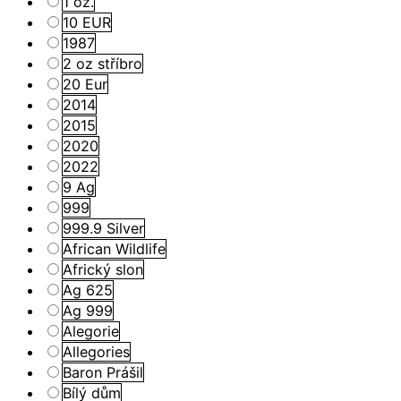
1 oz.
10 EUR
1987
2 oz stříbro
20 Eur
2014
2015
2020
2022
9 Ag
999
999.9 Silver
African Wildlife
Africký slon
Ag 625
Ag 999
Alegorie
Allegories
Baron Prášil
Bílý dům