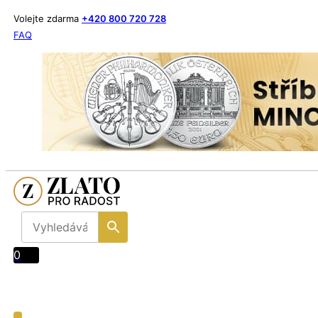
Volejte zdarma
+420 800 720 728
FAQ
0