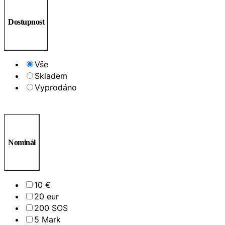
Dostupnost
Vše
Skladem
Vyprodáno
Nominál
10 €
20 eur
200 SOS
5 Mark