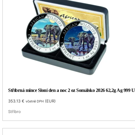
Stříbrná mince Sloní den a noc 2 oz Somálsko 2026 62,2g Ag 999 U
353.13
€
(
EUR
)
včetně DPH
Stříbro