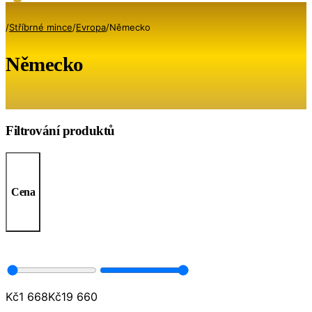
/
Stříbrné mince
/
Evropa
/
Německo
Německo
Filtrování produktů
Cena
Kč
1 668
Kč
19 660