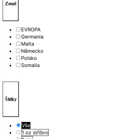
Země
EVROPA
Germania
Malta
Německo
Polsko
Somalia
Štítky
Vše
1 oz stříbro