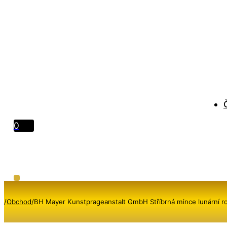
0
/
Obchod
/
BH Mayer Kunstprageanstalt GmbH Stříbrná mince lunární r