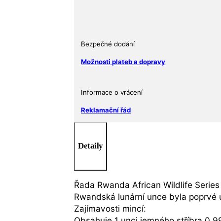
tygra
1
Oz
Rwanda
Bezpečné dodání
2022
Možnosti plateb a dopravy
BU
množství
Informace o vrácení
Reklamační řád
Detaily
Řada Rwanda African Wildlife Series 
Rwandská lunární unce byla poprvé u
Zajímavosti mincí:
Obsahuje 1 unci jemného stříbra 0,9