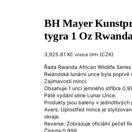
BH Mayer Kunstpra
tygra 1 Oz Rwand
3,925.81
Kč
(
CZK
)
včetně DPH
Řada Rwanda African Wildlife Series 
Rwandská lunární unce byla poprvé u
Zajímavosti mincí:
Obsahuje 1 unci jemného stříbra 0,9
Páté vydání série Lunar Unce.
Produkty jsou baleny v jednotlivých
Avers: Uprostřed mince je stylizovan
okraje.
Reverse: Zobrazuje oficiální pečeť 
Čistota:0,999