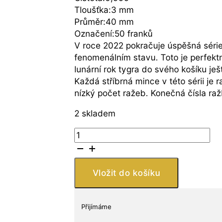
Tloušťka:3 mm
Průměr:40 mm
Označení:50 franků
V roce 2022 pokračuje úspěšná séri
fenomenálním stavu. Toto je perfektní
lunární rok tygra do svého košíku ješ
Každá stříbrná mince v této sérii je
nízký počet ražeb. Konečná čísla r
2 skladem
BH
Mayer
Kunstprageanstalt
GmbH
Vložit do košíku
Stříbrná
mince
lunární
Přijímáme
rok