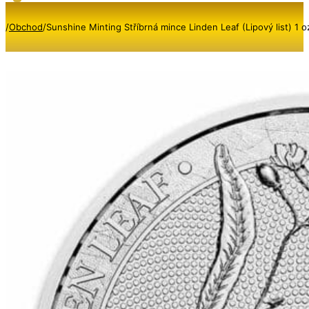
/
Obchod
/
Sunshine Minting Stříbrná mince Linden Leaf (Lipový list) 