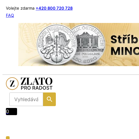
Volejte zdarma
+420 800 720 728
FAQ
0