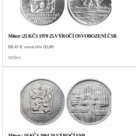
Mince :25 KČS 1970 25.VÝROČÍ OSVOBOZENÍ ČSR
98.41
€
(
EUR
)
včetně DPH
Stříbro
Mince : 10 KČS 1964 20.VÝROČÍ SNP