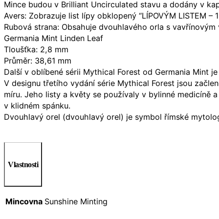
Mince budou v Brilliant Uncirculated stavu a dodány v kaps
Avers: Zobrazuje list lípy obklopený “LÍPOVÝM LISTEM –
Rubová strana: Obsahuje dvouhlavého orla s vavřínovým
Germania Mint Linden Leaf
Tloušťka: 2,8 mm
Průměr: 38,61 mm
Další v oblíbené sérii Mythical Forest od Germania Mint 
V designu třetího vydání série Mythical Forest jsou začlen
míru. Jeho listy a květy se používaly v bylinné medicíně a
v klidném spánku.
Dvouhlavý orel (dvouhlavý orel) je symbol římské mytol
Vlastnosti
Mincovna
Sunshine Minting