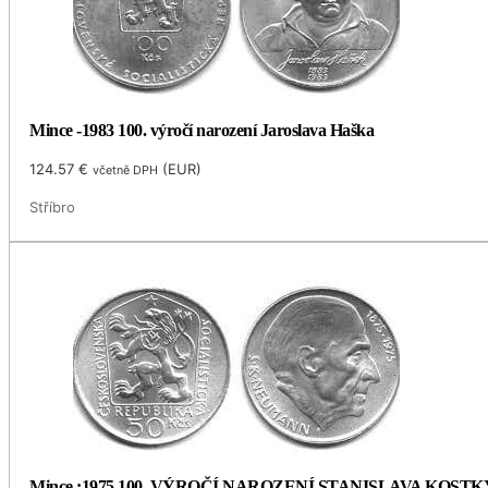
Mince -1983 100. výročí narození Jaroslava Haška
124.57
€
(
EUR
)
včetně DPH
Stříbro
Mince :1975 100. VÝROČÍ NAROZENÍ STANISLAVA KOS