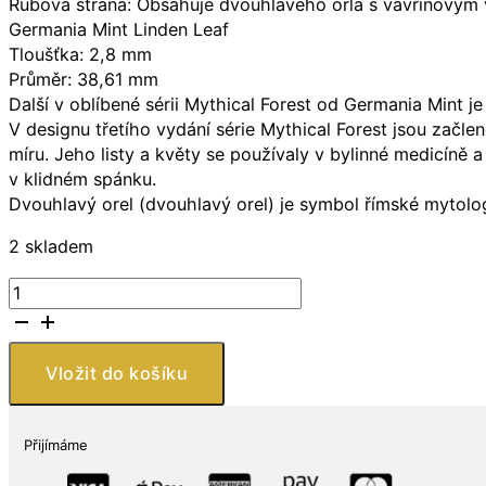
Rubová strana: Obsahuje dvouhlavého orla s vavřínovým
Germania Mint Linden Leaf
Tloušťka: 2,8 mm
Průměr: 38,61 mm
Další v oblíbené sérii Mythical Forest od Germania Mint 
V designu třetího vydání série Mythical Forest jsou začlen
míru. Jeho listy a květy se používaly v bylinné medicíně a
v klidném spánku.
Dvouhlavý orel (dvouhlavý orel) je symbol římské mytol
2 skladem
Sunshine
Minting
Stříbrná
mince
Vložit do košíku
Linden
Leaf
(Lipový
Přijímáme
list)