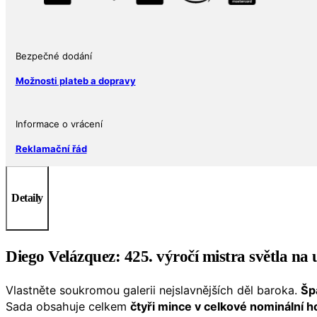
80
€
Španělsko
Bezpečné dodání
Proof
Barvené
Možnosti plateb a dopravy
množství
Informace o vrácení
Reklamační řád
Detaily
Diego Velázquez: 425. výročí mistra světla na
Vlastněte soukromou galerii nejslavnějších děl baroka.
Šp
Sada obsahuje celkem
čtyři mince v celkové nominální 