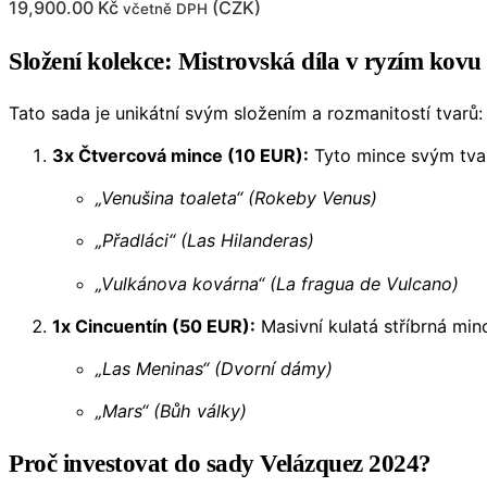
19,900.00
Kč
(
CZK
)
včetně DPH
Složení kolekce: Mistrovská díla v ryzím kovu
Tato sada je unikátní svým složením a rozmanitostí tvarů:
3x Čtvercová mince (10 EUR):
Tyto mince svým tvar
„Venušina toaleta“ (Rokeby Venus)
„Přadláci“ (Las Hilanderas)
„Vulkánova kovárna“ (La fragua de Vulcano)
1x Cincuentín (50 EUR):
Masivní kulatá stříbrná min
„Las Meninas“ (Dvorní dámy)
„Mars“ (Bůh války)
Proč investovat do sady Velázquez 2024?