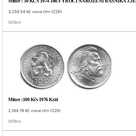
Mince : 50 KČS 1974 100.VÝROČÍ NAROZENÍ BÁSNÍKA J.
3,259.54
Kč
(
CZK
)
včetně DPH
Stříbro
Mince :100 Kčs 1976 Král
2,184.78
Kč
(
CZK
)
včetně DPH
Stříbro