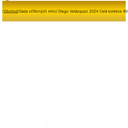
/
Obchod
/
Sada stříbrných mincí Diego Velázquez 2024 Celá kolekce 8