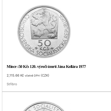
Mince :50 Kčs 120. výročí úmrtí Jána Kollára 1977
2,115.66
Kč
(
CZK
)
včetně DPH
Stříbro