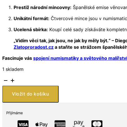
Prestiž národní mincovny:
Španělské emise věnované 
Unikátní formát:
Čtvercové mince jsou v numismatice
Ucelená sbírka:
Koupí celé sady získáváte kompletní
„Vidím věci tak, jak jsou, ne jak by měly být.“ – Di
Zlatoproradost.cz
a staňte se strážcem španělského
Fascinuje vás
spojení numismatiky a světového malířstv
1 skladem
Sada
stříbrných
mincí
Vložit do košíku
Diego
Velázquez
2024
Přijímáme
Celá
kolekce