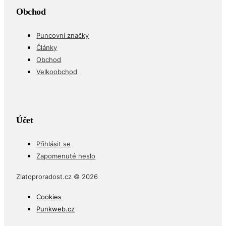
Obchod
Puncovní značky
Články
Obchod
Velkoobchod
Účet
Přihlásit se
Zapomenuté heslo
Zlatoproradost.cz © 2026
Cookies
Punkweb.cz