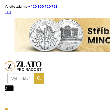
Volejte zdarma
+420 800 720 728
FAQ
0