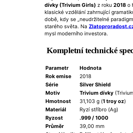
dívky (Trivium Girls)
z roku
2018
o 
klasické vzdělání zahrnující gramati
době, kdy se „neudržitelné paradigma
starého světa. Na
Zlatoproradost.c
mysl moderního investora.
Kompletní technické spec
Parametr
Hodnota
Rok emise
2018
Série
Silver Shield
Motiv
Trivium dívky
(Trivium
Hmotnost
31,103 g (
1 troy oz
)
Materiál
Ryzí stříbro (Ag)
Ryzost
.999 / 1000
Průměr
39,00 mm