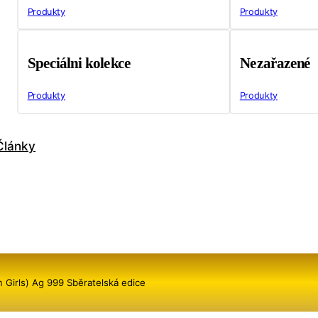
Produkty
Produkty
Speciálni kolekce
Nezařazené
Produkty
Produkty
Články
um Girls) Ag 999 Sběratelská edice