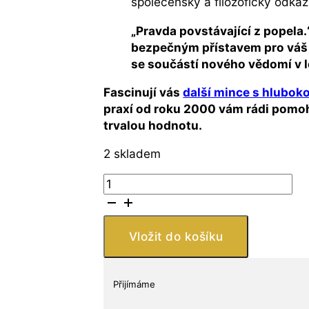
společenský a filozofický odkaz.
„Pravda povstávající z popela.
bezpečným přístavem pro váš m
se součástí nového vědomí v l
Fascinují vás
další mince s hluboko
praxí od roku 2000 vám rádi pomoh
trvalou hodnotu.
2 skladem
Silver
Shield
–
1
Vložit do košíku
oz
stříbrná
mince
Přijímáme
2018