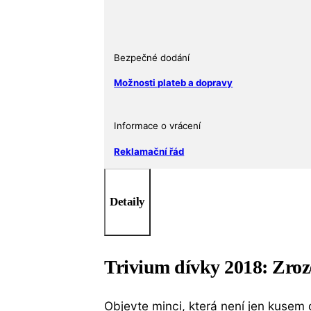
Trivium
dívky
(Trivium
Girls)
Bezpečné dodání
Ag
Možnosti plateb a dopravy
999
Sběratelská
edice
Informace o vrácení
množství
Reklamační řád
Detaily
Trivium dívky 2018: Zroze
Objevte minci, která není jen kusem