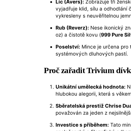
Líc (Avers):
Zobrazuje tři ženské
vyjadřuje klid, sílu a odhodlání 
vykresleny s neuvěřitelnou jemn
Rub (Reverz):
Nese ikonický z
oz) a čistotě kovu (
999 Pure Sil
Poselství:
Mince je určena pro t
systémových dluhových pastí.
Proč zařadit Trivium dívk
Unikátní umělecká hodnota:
Na
hlubokou alegorii, která s věke
Sběratelská prestiž Chrise Du
považován za jeden z nejsilnější
Investice s příběhem:
Tato minc