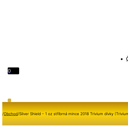
0
/
Obchod
/
Silver Shield – 1 oz stříbrná mince 2018 Trivium dívky (Trivi