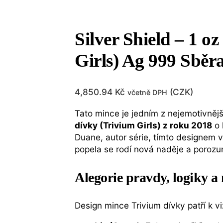
Silver Shield – 1 o
Girls) Ag 999 Sběra
4,850.94
Kč
(
CZK
)
včetně DPH
Tato mince je jedním z nejemotivnějš
dívky (Trivium Girls) z roku 2018
o 
Duane, autor série, tímto designem 
popela se rodí nová naděje a porozu
Alegorie pravdy, logiky a
Design mince Trivium dívky patří k vi