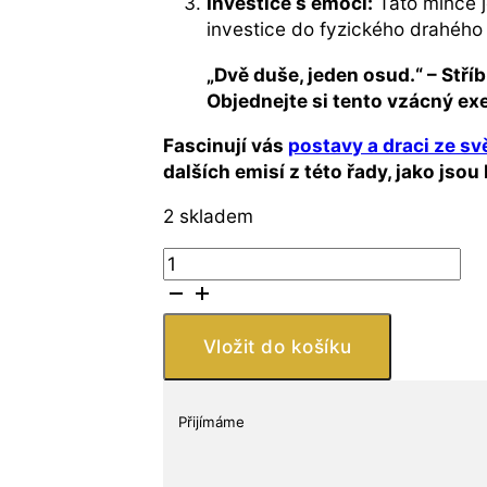
Investice s emocí:
Tato mince j
investice do fyzického drahého 
„Dvě duše, jeden osud.“ – Stříb
Objednejte si tento vzácný e
Fascinují vás
postavy a draci ze s
dalších emisí z této řady, jako jso
2 skladem
Stříbrná
mince
Kindred
Spirits
Vložit do košíku
1
oz
Anne
Přijímáme
Stokes
Dragons