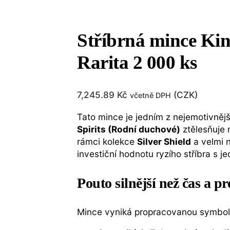
Stříbrná mince Kin
Rarita 2 000 ks
7,245.89
Kč
(
CZK
)
včetně DPH
Tato mince je jedním z nejemotivnějš
Spirits (Rodní duchové)
ztělesňuje 
rámci kolekce
Silver Shield
a velmi 
investiční hodnotu ryzího stříbra s
Pouto silnější než čas a pr
Mince vyniká propracovanou symboli