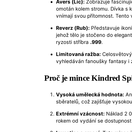
Avers (Líc):
Zobrazuje fascinují
omotán kolem stromu. Dívka s 
vnímají svou přítomnost. Tento 
Reverz (Rub):
Představuje ikoni
jehož tělo je stočeno do elega
ryzosti stříbra
.999
.
Limitovaná ražba:
Celosvětový 
vyhledáván fanoušky fantasy i
Proč je mince Kindred Sp
Vysoká umělecká hodnota:
Ann
sběratelů, což zajišťuje vysoko
Extrémní vzácnost:
Náklad 2 00
rokem od vydání se dostupnost t