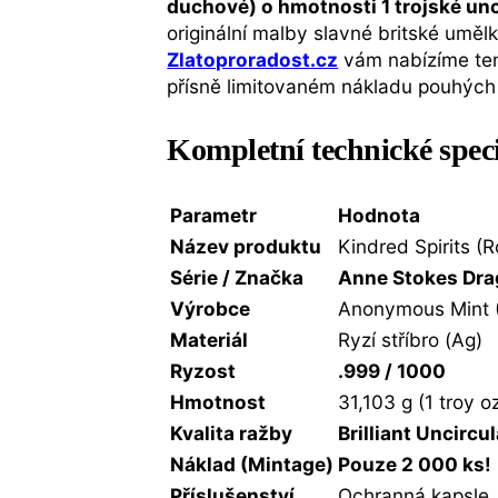
duchové) o hmotnosti 1 trojské un
originální malby slavné britské umě
Zlatoproradost.cz
vám nabízíme tent
přísně limitovaném nákladu pouhýc
Kompletní technické spec
Parametr
Hodnota
Název produktu
Kindred Spirits (
Série / Značka
Anne Stokes Drag
Výrobce
Anonymous Mint 
Materiál
Ryzí stříbro (Ag)
Ryzost
.999 / 1000
Hmotnost
31,103 g (1 troy o
Kvalita ražby
Brilliant Uncircu
Náklad (Mintage)
Pouze 2 000 ks!
Příslušenství
Ochranná kapsle