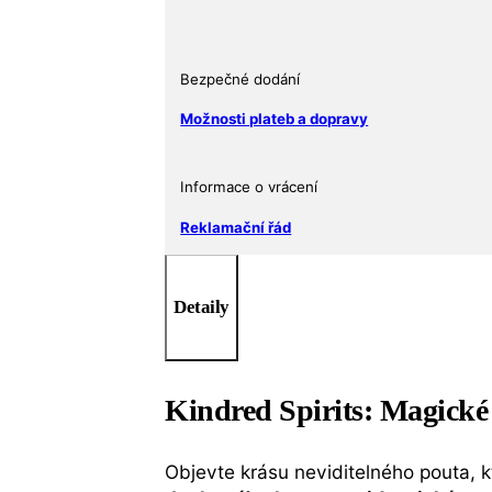
Ag
999
Rarita
Bezpečné dodání
2
000
Možnosti plateb a dopravy
ks
množství
Informace o vrácení
Reklamační řád
Detaily
Kindred Spirits: Magické
Objevte krásu neviditelného pouta, k