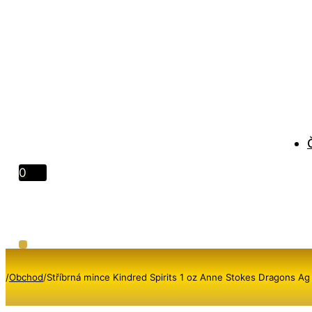
0
/
Obchod
/
Stříbrná mince Kindred Spirits 1 oz Anne Stokes Dragons Ag 