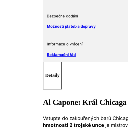
č.
1
Silver
Bezpečné dodání
Shield
Možnosti plateb a dopravy
Ag
999
množství
Informace o vrácení
Reklamační řád
Detaily
Al Capone: Král Chicaga 
Vstupte do zakouřených barů Chicaga
hmotnosti 2 trojské unce
je mistro