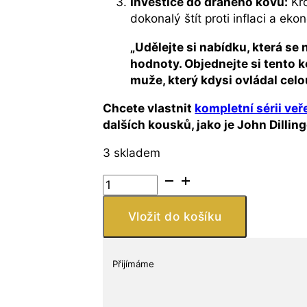
Investice do drahého kovu:
Kro
dokonalý štít proti inflaci a e
„Udělejte si nabídku, která se 
hodnoty. Objednejte si tento
muže, který kdysi ovládal cel
Chcete vlastnit
kompletní sérii veř
dalších kousků, jako je John Dillin
3 skladem
Stříbrná
mince
Al
Vložit do košíku
Capone
2
oz
Přijímáme
Veřejný
nepřítel