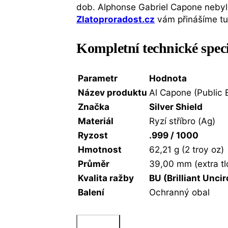
dob. Alphonse Gabriel Capone nebyl 
Zlatoproradost.cz
vám přinášíme tut
Kompletní technické spec
Parametr
Hodnota
Název produktu
Al Capone (Public
Značka
Silver Shield
Materiál
Ryzí stříbro (Ag)
Ryzost
.999 / 1000
Hmotnost
62,21 g (2 troy oz)
Průměr
39,00 mm (extra tl
Kvalita ražby
BU (Brilliant Unci
Balení
Ochranný obal