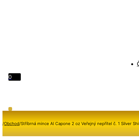
0
/
Obchod
/
Stříbrná mince Al Capone 2 oz Veřejný nepřítel č. 1 Silver Sh