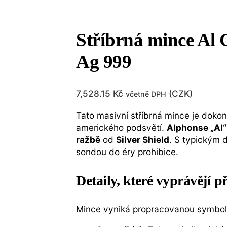
Stříbrná mince Al C
Ag 999
7,528.15
Kč
(
CZK
)
včetně DPH
Tato masivní stříbrná mince je doko
amerického podsvětí.
Alphonse „Al
ražbě
od
Silver Shield
. S typickým 
sondou do éry prohibice.
Detaily, které vyprávějí p
Mince vyniká propracovanou symboli