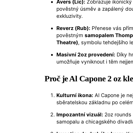
Avers (Líc):
Zobrazuje ikonický
pověstný úsměv a zapálený dout
exkluzivity.
Reverz (Rub):
Přenese vás přímo
pověstným
samopalem Thomp
Theatre)
, symbolu tehdejšího l
Masivní 2oz provedení:
Díky hm
umožňuje vyniknout i těm nejjem
Proč je Al Capone 2 oz kl
Kulturní ikona:
Al Capone je nej
sběratelskou základnu po celém s
Impozantní vizuál:
2oz rounds o
samopalu a chicagského divadla