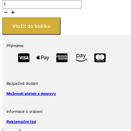
Stříbrná
mince
Loch
Ness
Vložit do košíku
Příšera
2
oz
Přijímáme
Cryptozoology
Series
Ag
999
Příběh
o
Bezpečné dodání
odvaze
Možnosti plateb a dopravy
množství
Informace o vrácení
Reklamační řád