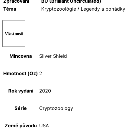
Zpracování
BU (Brilliant Uncirculated)
Téma
Kryptozoológie / Legendy a pohádky
Vlastnosti
Mincovna
Silver Shield
Hmotnost (Oz)
2
Rok vydání
2020
Série
Cryptozoology
Země původu
USA