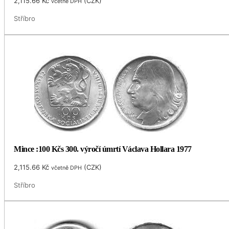
2,115.66
Kč
(
CZK
)
včetně DPH
Stříbro
Mince :100 Kčs 300. výročí úmrtí Václava Hollara 1977
2,115.66
Kč
(
CZK
)
včetně DPH
Stříbro