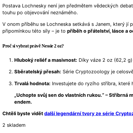
Postava Lochnesky není jen předmětem vědeckých debat, a
touhu po objevování neznámého.
V onom příběhu se Lochneska setkává s Janem, který jí po
připomínkou této síly – je to
příběh o přátelství, lásce a 
Proč si vybrat právě Nessie 2 oz?
Hluboký reliéf a masivnost:
Díky váze 2 oz (62,2 g) 
Sběratelský přesah:
Série Cryptozoology je celosvěto
Trvalá hodnota:
Investujete do ryzího stříbra, které
„Uchopte svůj sen do vlastních rukou.“ – Stříbrná m
endem.
Chtěli byste vidět
další legendární tvory ze série Crypt
2 skladem