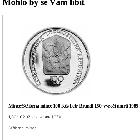
Mohlo by se Vám líbit
Mince:Stříbrná mince 100 Kčs Petr Brandl 150. výročí úmrtí 1985
1,064.02
Kč
(
CZK
)
včetně DPH
Stříbrné mince