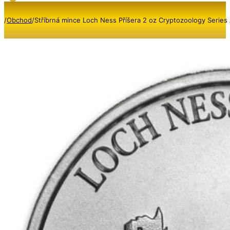
/
Obchod
/
Stříbrná mince Loch Ness Příšera 2 oz Cryptozoology Series