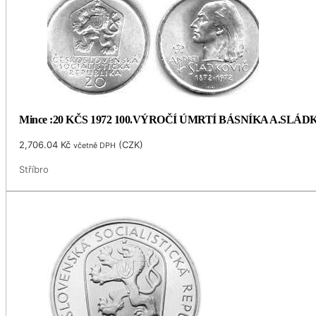
Mince :20 KČS 1972 100.VÝROČÍ ÚMRTÍ BÁSNÍKA A.SLÁ
2,706.04
Kč
(
CZK
)
včetně DPH
Stříbro