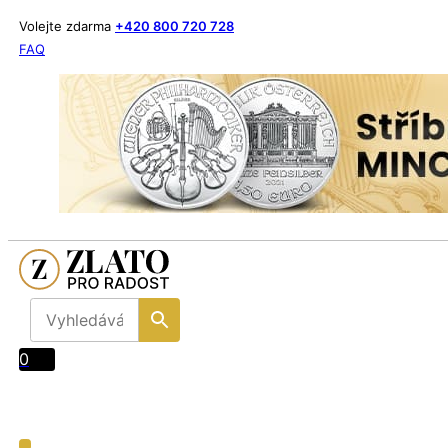
Volejte zdarma
+420 800 720 728
FAQ
0