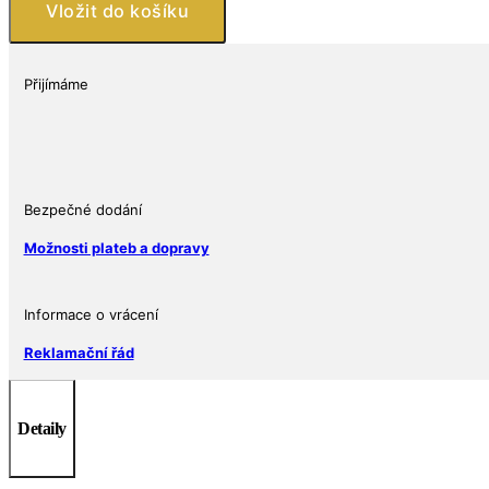
Brave
Vložit do košíku
1
oz
Western
Přijímáme
Skulls
Ag
999
Číslovaná
emise
Bezpečné dodání
2
Možnosti plateb a dopravy
000
ks
množství
Informace o vrácení
Reklamační řád
Detaily