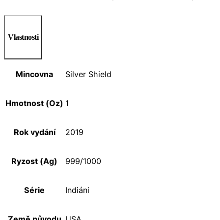
Vlastnosti
Mincovna
Silver Shield
Hmotnost (Oz)
1
Rok vydání
2019
Ryzost (Ag)
999/1000
Série
Indiáni
Země původu
USA