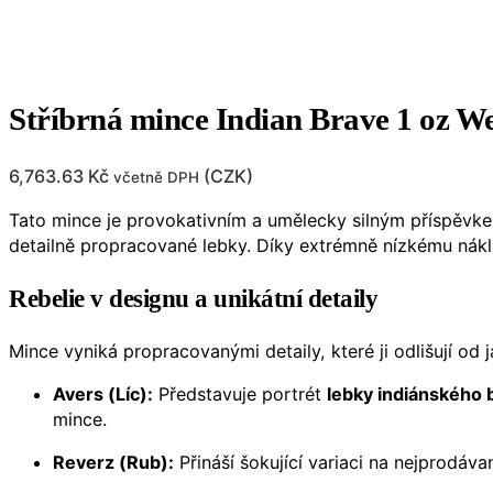
Stříbrná mince Indian Brave 1 oz We
6,763.63
Kč
(
CZK
)
včetně DPH
Tato mince je provokativním a umělecky silným příspěvke
detailně propracované lebky. Díky extrémně nízkému ná
Rebelie v designu a unikátní detaily
Mince vyniká propracovanými detaily, které ji odlišují od 
Avers (Líc):
Představuje portrét
lebky indiánského 
mince.
Reverz (Rub):
Přináší šokující variaci na nejprodáva