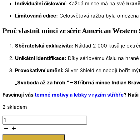
Individuální číslování:
Každá mince má na své
hraně
Limitovaná edice:
Celosvětová ražba byla omezena
Proč vlastnit minci ze série American Western 
Sběratelská exkluzivita:
Náklad 2 000 kusů je extrém
Unikátní identifikace:
Díky sériovému číslu na hraně 
Provokativní umění:
Silver Shield se nebojí bořit mý
„Svoboda až za hrob.“ – Stříbrná mince Indian Brave
Fascinují vás
temné motivy a lebky v ryzím stříbře
? Naši
2 skladem
Stříbrná
mince
Indian