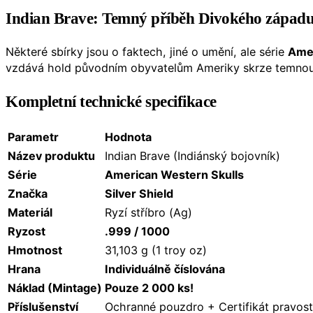
Indian Brave: Temný příběh Divokého západu 
Některé sbírky jsou o faktech, jiné o umění, ale série
Amer
vzdává hold původním obyvatelům Ameriky skrze temnou s
Kompletní technické specifikace
Parametr
Hodnota
Název produktu
Indian Brave (Indiánský bojovník)
Série
American Western Skulls
Značka
Silver Shield
Materiál
Ryzí stříbro (Ag)
Ryzost
.999 / 1000
Hmotnost
31,103 g (1 troy oz)
Hrana
Individuálně číslována
Náklad (Mintage)
Pouze 2 000 ks!
Příslušenství
Ochranné pouzdro + Certifikát pravost