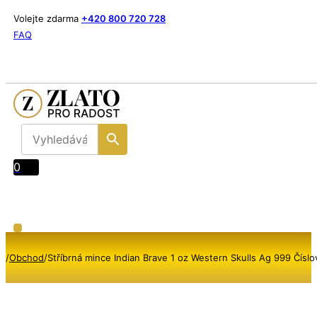
Volejte zdarma
+420 800 720 728
FAQ
0
/
Obchod
/
Stříbrná mince Indian Brave 1 oz Western Skulls Ag 999 Čísl