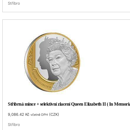
Stříbro
Stříbrná mince + selektivní zlacení Queen Elizabeth II ( In Memo
9,086.42
Kč
(
CZK
)
včetně DPH
Stříbro