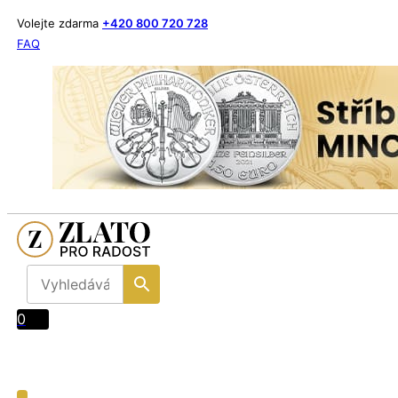
Volejte zdarma
+420 800 720 728
FAQ
0