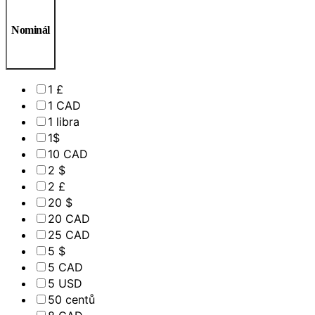
Nominál
1 £
1 CAD
1 libra
1$
10 CAD
2 $
2 £
20 $
20 CAD
25 CAD
5 $
5 CAD
5 USD
50 centů