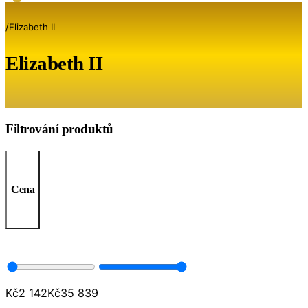
/
Elizabeth II
Elizabeth II
Filtrování produktů
Cena
Kč
2 142
Kč
35 839