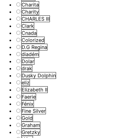
Charita
Charity
CHARLES III
Clark
Cnada
Colorized
D.G Regina
diadém
Dolar
drak
Dusky Dolphin
eliz
Elizabeth II
Faerie
Fénix
Fine Silver
Gold
Graham
Gretzky