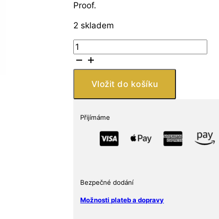
Proof.
2 skladem
Stříbrná
mince
Dusky
Dolphin
Vložit do košíku
1
oz
5
Přijímáme
USD
2022
Austrálie
množství
Bezpečné dodání
Možnosti plateb a dopravy