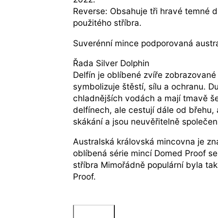
Reverse: Obsahuje tři hravé temné de
použitého stříbra.
Suverénní mince podporovaná austra
Řada Silver Dolphin
Delfín je oblíbené zvíře zobrazované
symbolizuje štěstí, sílu a ochranu. D
chladnějších vodách a mají tmavě še
delfínech, ale cestují dále od břehu,
skákání a jsou neuvěřitelně společen
Australská královská mincovna je zná
oblíbená série mincí Domed Proof se 
stříbra Mimořádně populární byla tak
Proof.