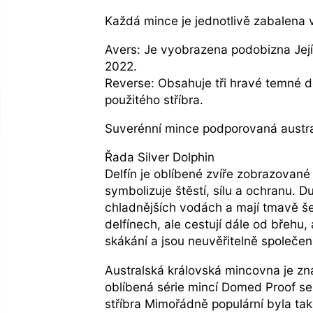
Každá mince je jednotlivě zabalena v
Avers: Je vyobrazena podobizna Její
2022.
Reverse: Obsahuje tři hravé temné de
použitého stříbra.
Suverénní mince podporovaná austra
Řada Silver Dolphin
Delfín je oblíbené zvíře zobrazované
symbolizuje štěstí, sílu a ochranu. D
chladnějších vodách a mají tmavě še
delfínech, ale cestují dále od břehu,
skákání a jsou neuvěřitelně společen
Australská královská mincovna je zná
oblíbená série mincí Domed Proof se 
stříbra Mimořádně populární byla tak