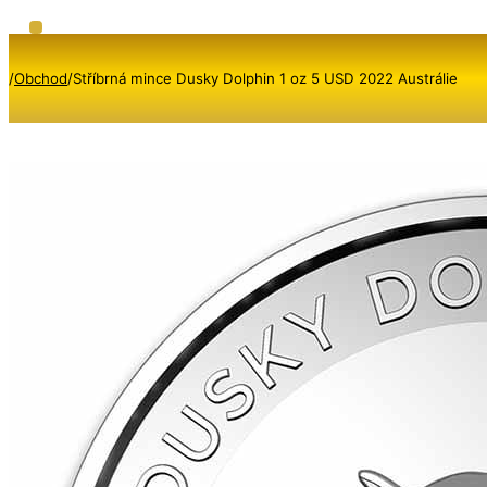
/
Obchod
/
Stříbrná mince Dusky Dolphin 1 oz 5 USD 2022 Austrálie