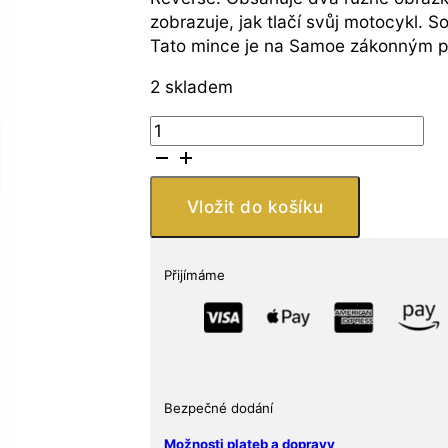
zobrazuje, jak tlačí svůj motocykl. 
Tato mince je na Samoe zákonným pl
2 skladem
Stříbrná
mince
Steve
McQueen:
Vložit do košíku
The
King
of
Přijímáme
Cool
1
Oz
5$
2021
Bezpečné dodání
Samoa
množství
Možnosti plateb a dopravy