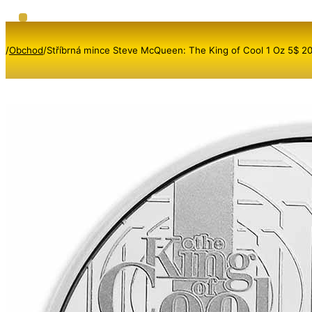
/
Obchod
/
Stříbrná mince Steve McQueen: The King of Cool 1 Oz 5$ 2