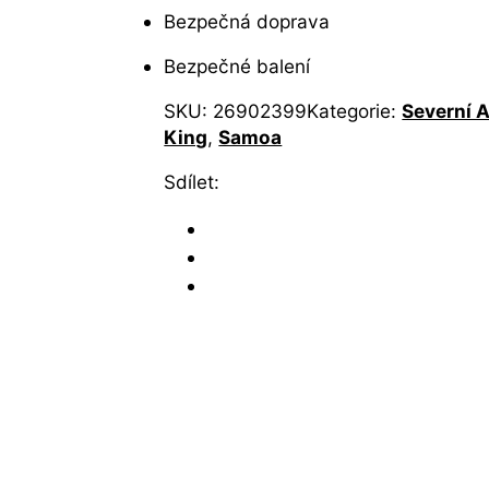
Bezpečná doprava
Bezpečné balení
SKU:
26902399
Kategorie:
Severní 
King
,
Samoa
Sdílet: