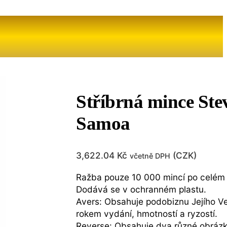
Stříbrná mince Ste
Samoa
3,622.04
Kč
(
CZK
)
včetně DPH
Ražba pouze 10 000 mincí po celém 
Dodává se v ochranném plastu.
Avers: Obsahuje podobiznu Jejího Ve
rokem vydání, hmotností a ryzostí.
Reverse: Obsahuje dva různé obrázk