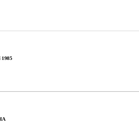
í 1985
HA