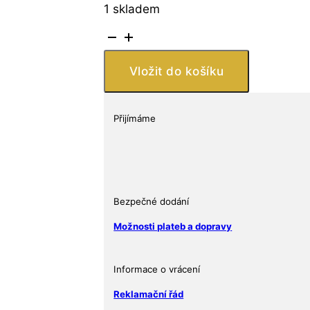
1 skladem
Stříbrná
mince
diamantový
Vložit do košíku
diadém
královny
Alžběty
Přijímáme
II
1
oz
$20
2022
Bezpečné dodání
Kanada
Možnosti plateb a dopravy
množství
Informace o vrácení
Reklamační řád