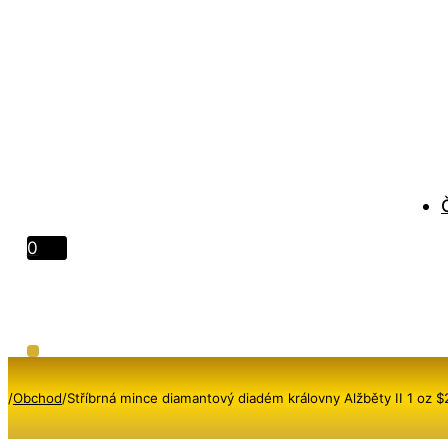
0
/
Obchod
/
Stříbrná mince diamantový diadém královny Alžběty II 1 oz 