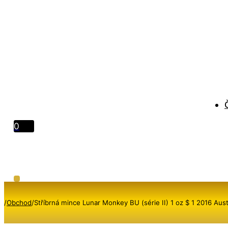
0
/
Obchod
/
Stříbrná mince Lunar Monkey BU (série II) 1 oz $ 1 2016 Aust