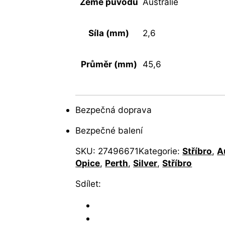
Země původu
Australie
Síla (mm)
2,6
Průměr (mm)
45,6
Bezpečná doprava
Bezpečné balení
SKU:
27496671
Kategorie:
Stříbro
,
A
Opice
,
Perth
,
Silver
,
Stříbro
Sdílet: