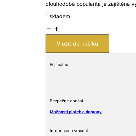
dlouhodobá popularita je zajištěna 
1 skladem
Stříbrná
mince
Lunar
Vložit do košíku
Monkey
BU
(série
Přijímáme
II)
1
oz
$
1
Bezpečné dodání
2016
Možnosti plateb a dopravy
Austrálie
množství
Informace o vrácení