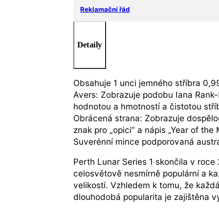
Reklamační řád
Detaily
Obsahuje 1 unci jemného stříbra 0,9
Avers: Zobrazuje podobu Iana Rank-B
hodnotou a hmotností a čistotou stří
Obrácená strana: Zobrazuje dospělou
znak pro „opici“ a nápis „Year of th
Suverénní mince podporovaná austra
Perth Lunar Series 1 skončila v roce
celosvětově nesmírně populární a kaž
velikostí. Vzhledem k tomu, že každ
dlouhodobá popularita je zajištěna 