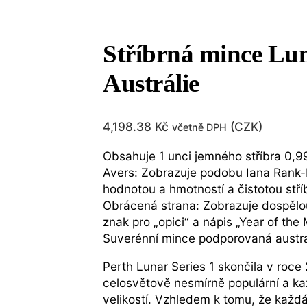
Stříbrná mince Lun
Austrálie
4,198.38
Kč
(
CZK
)
včetně DPH
Obsahuje 1 unci jemného stříbra 0,9
Avers: Zobrazuje podobu Iana Rank-B
hodnotou a hmotností a čistotou stří
Obrácená strana: Zobrazuje dospělou
znak pro „opici“ a nápis „Year of th
Suverénní mince podporovaná austra
Perth Lunar Series 1 skončila v roce
celosvětově nesmírně populární a kaž
velikostí. Vzhledem k tomu, že každ