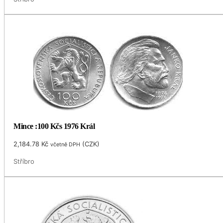
Mince :100 Kčs 1976 Král
2,184.78
Kč
(
CZK
)
včetně DPH
Stříbro