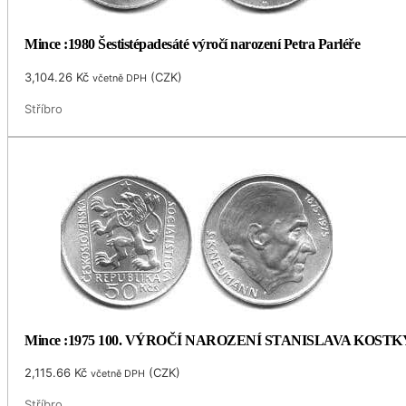
Mince :1980 Šestistépadesáté výročí narození Petra Parléře
3,104.26
Kč
(
CZK
)
včetně DPH
Stříbro
Mince :1975 100. VÝROČÍ NAROZENÍ STANISLAVA KOS
2,115.66
Kč
(
CZK
)
včetně DPH
Stříbro