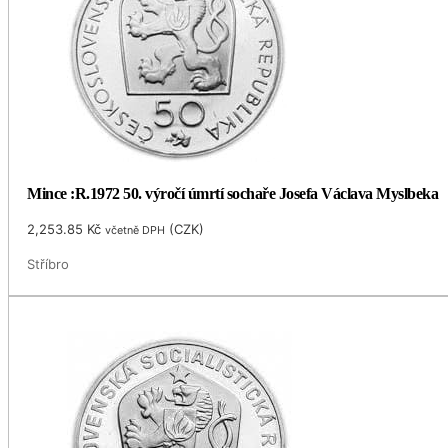
Mince :R.1972 50. výročí úmrtí sochaře Josefa Václava Myslbeka
2,253.85
Kč
(
CZK
)
včetně DPH
Stříbro