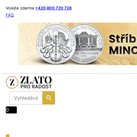
Volejte zdarma
+420 800 720 728
FAQ
0