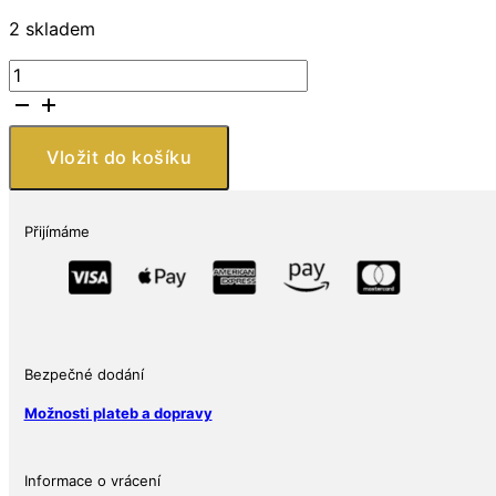
2 skladem
Stříbrná
mince
Válečný
lupič
Vložit do košíku
2
oz
UHR
Přijímáme
Lawless
Series
množství
Bezpečné dodání
Možnosti plateb a dopravy
Informace o vrácení