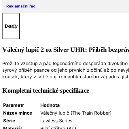
Reklamační řád
Detaily
Válečný lupič 2 oz Silver UHR: Příběh bezpráv
Prožijte vzestup a pád legendárního desperáda divokéh
syrový příběh psance od jeho prvních zločinů až po nevy
kousek, který v sobě pojí romantiku starého západu a jisto
Kompletní technické specifikace
Parametr
Hodnota
Název mince
Válečný lupič (The Train Robber)
Série
Lawless Series
Materiál
Ryzí stříbro (Ag)