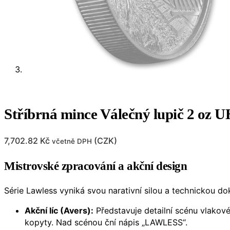
Stříbrná mince Válečný lupič 2 oz U
7,702.82
Kč
(
CZK
)
včetně DPH
Mistrovské zpracování a akční design
Série Lawless vyniká svou narativní silou a technickou do
Akční líc (Avers):
Představuje detailní scénu vlakové
kopyty. Nad scénou ční nápis „LAWLESS“.