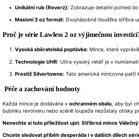
Unikátní rub (Reverz):
Zobrazuje detailní pohled do
Masivní 2 oz formát:
Dvojnásobná tloušťka stříbra u
Proč je série Lawless 2 oz výjimečnou investicí
Vysoká sběratelská poptávka:
Mince, které vyprávěj
Technologie UHR:
Ultra vysoký reliéf je v numismati
Prestiž Silvertowne:
Tato americká mincovna patří k
Péče a zachování hodnoty
Každá mince je dodávána v
ochranném obalu
, aby byl ch
bubínku revolveru nebo scéně loupeže nezůstaly otisky p
Nenechte si tuto příležitost ujet. Stříbrná mince Válečn
Chcete sledovat příběh desperáda i v dalších dílech sér