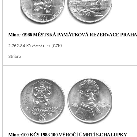
Mince :1986 MĚSTSKÁ PAMÁTKOVÁ REZERVACE PRAH
2,762.84
Kč
(
CZK
)
včetně DPH
Stříbro
Mince:100 KČS 1983 100.VÝROČÍ ÚMRTÍ S.CHALUPKY