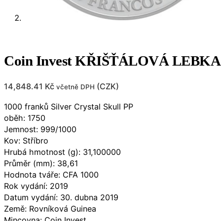
Coin Invest KŘIŠŤÁLOVÁ LEBKA 
14,848.41
Kč
(
CZK
)
včetně DPH
1000 franků Silver Crystal Skull PP
oběh: 1750
Jemnost: 999/1000
Kov: Stříbro
Hrubá hmotnost (g): 31,100000
Průměr (mm): 38,61
Hodnota tváře: CFA 1000
Rok vydání: 2019
Datum vydání: 30. dubna 2019
Země: Rovníková Guinea
Mincovna: Coin Invest