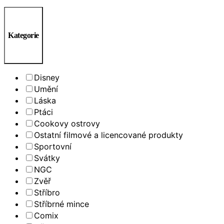
Kategorie
Disney
Umění
Láska
Ptáci
Cookovy ostrovy
Ostatní filmové a licencované produkty
Sportovní
Svátky
NGC
Zvěř
Stříbro
Stříbrné mince
Comix