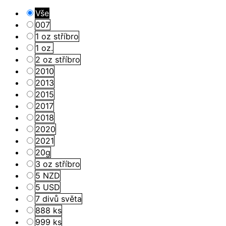
Vše
007
1 oz stříbro
1 oz.
2 oz stříbro
2010
2013
2015
2017
2018
2020
2021
20g
3 oz stříbro
5 NZD
5 USD
7 divů světa
888 ks
999 ks