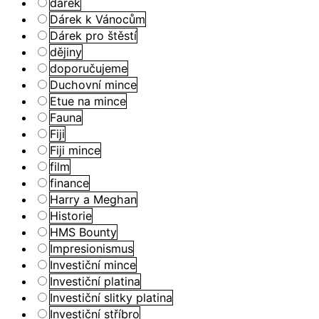
dárek
Dárek k Vánocům
Dárek pro štěstí
dějiny
doporučujeme
Duchovní mince
Etue na mince
Fauna
Fiji
Fiji mince
film
finance
Harry a Meghan
Historie
HMS Bounty
Impresionismus
Investiční mince
Investiční platina
Investiční slitky platina
Investiční stříbro