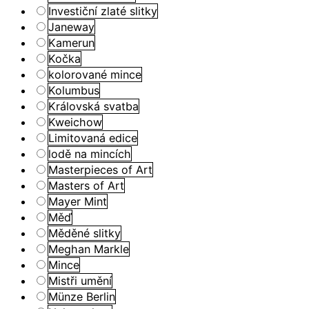
Investiční zlaté slitky
Janeway
Kamerun
Kočka
kolorované mince
Kolumbus
Královská svatba
Kweichow
Limitovaná edice
lodě na mincích
Masterpieces of Art
Masters of Art
Mayer Mint
Měď
Měděné slitky
Meghan Markle
Mince
Mistři umění
Münze Berlin