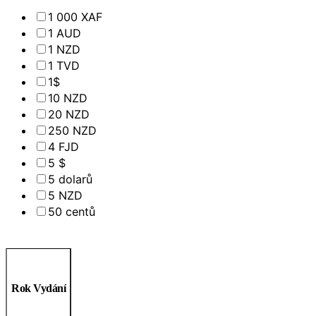
1 000 XAF
1 AUD
1 NZD
1 TVD
1$
10 NZD
20 NZD
250 NZD
4 FJD
5 $
5 dolarů
5 NZD
50 centů
Rok Vydání