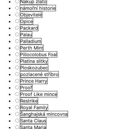
Nakup zlato
námořní historie
Objevitelé
Opice
Packard
Palau
Palladium
Perth Mint
Piliocolobus Foai
Platina slitky
Ploskozubec
pozlacené stříbro
Prince Harry
Proof
Proof Like mince
Restrike
Royal Family
Šanghajská mincovna
Santa Claus
Santa Maria