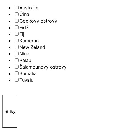
Australie
Čína
Cookovy ostrovy
Fidži
Fiji
Kamerun
New Zeland
Niue
Palau
Šalamounovy ostrovy
Somalia
Tuvalu
Štítky