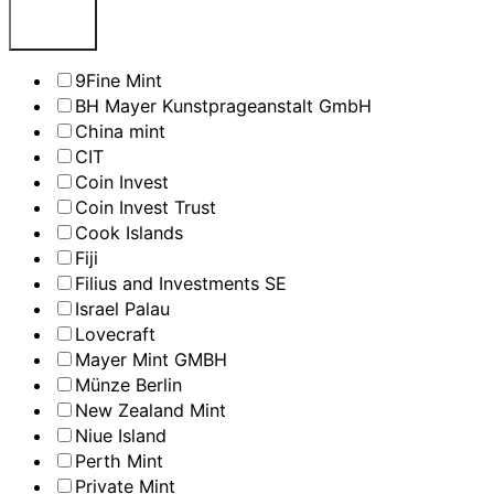
9Fine Mint
BH Mayer Kunstprageanstalt GmbH
China mint
CIT
Coin Invest
Coin Invest Trust
Cook Islands
Fiji
Filius and Investments SE
Israel Palau
Lovecraft
Mayer Mint GMBH
Münze Berlin
New Zealand Mint
Niue Island
Perth Mint
Private Mint