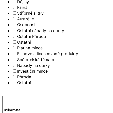
Dějiny
Křest
Stříbrné slitky
Austrálie
Osobnosti
Ostatní nápady na dárky
Ostatní Příroda
Ostatní
Platina mince
Filmové a licencované produkty
Sběratelská témata
Nápady na dárky
Investiční mince
Příroda
Ostatní
Mincovna