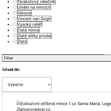
Terakotový válečník
Umění na mincích
Vánoce
Vincent van Gogh
Vysoký reliéf
Zlatá mince
Zlaté slitky prodej
Zlato
Filter
Seřadit dle: