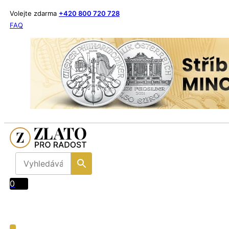
Volejte zdarma
+420 800 720 728
FAQ
0