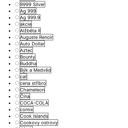
9999 Silver
Ag 999
Ag 999.9
akcie
Alžběta II
Auguste Renoir
Auto Dollar
Aztec
Bounty
Buddha
Býk a Medvěd
cat
cena stříbro
Chameleon
Čína
COCA-COLA
comix
Cook Islands
Cookovy ostrovy