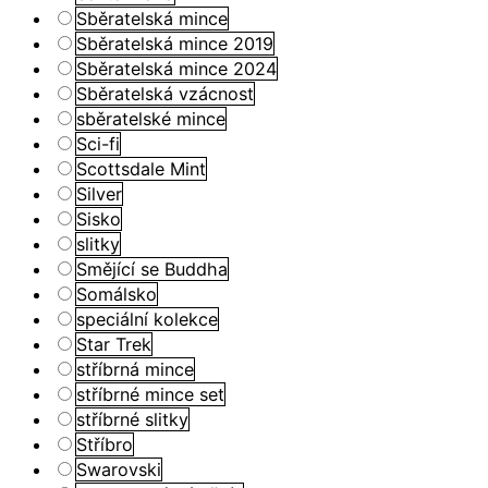
Sběratelská mince
Sběratelská mince 2019
Sběratelská mince 2024
Sběratelská vzácnost
sběratelské mince
Sci-fi
Scottsdale Mint
Silver
Sisko
slitky
Smějící se Buddha
Somálsko
speciální kolekce
Star Trek
stříbrná mince
stříbrné mince set
stříbrné slitky
Stříbro
Swarovski