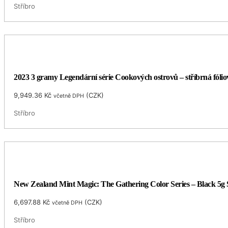
Stříbro
2023 3 gramy Legendární série Cookových ostrovů – stříbrná fól
9,949.36
Kč
(
CZK
)
včetně DPH
Stříbro
New Zealand Mint Magic: The Gathering Color Series – Black 5g 
6,697.88
Kč
(
CZK
)
včetně DPH
Stříbro