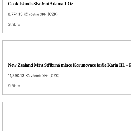
Cook Islands Stvoření Adama 1 Oz
8,774.13
Kč
(
CZK
)
včetně DPH
Stříbro
New Zealand Mint Stříbrná mince Korunovace krále Karla III. – 
11,390.13
Kč
(
CZK
)
včetně DPH
Stříbro
Cook Islands Platonová mince Sparta 1 Oz 250 $ 2023 Cookovy os