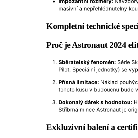
Impozantní rozměry:
Navzdory 
masivní a nepřehlédnutelný kou
Kompletní technické spec
Proč je Astronaut 2024 elit
Sběratelský fenomén:
Série Sk
Pilot, Speciální jednotky) se v
Přísná limitace:
Náklad pouhý
tohoto kusu v budoucnu bude v
Dokonalý dárek s hodnotou:
Hl
Stříbrná mince Astronaut je orig
Exkluzivní balení a certif