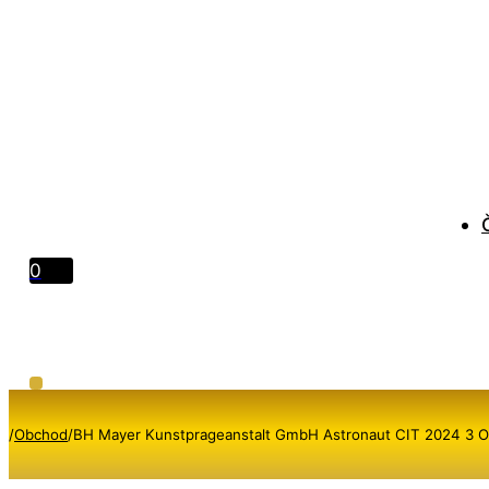
0
/
Obchod
/
BH Mayer Kunstprageanstalt GmbH Astronaut CIT 2024 3 O