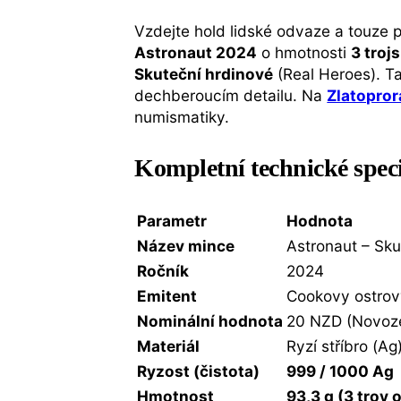
Vzdejte hold lidské odvaze a touze 
Astronaut 2024
o hmotnosti
3 troj
Skuteční hrdinové
(Real Heroes). T
dechberoucím detailu. Na
Zlatopror
numismatiky.
Kompletní technické spec
Parametr
Hodnota
Název mince
Astronaut – Sku
Ročník
2024
Emitent
Cookovy ostro
Nominální hodnota
20 NZD (Novozé
Materiál
Ryzí stříbro (Ag
Ryzost (čistota)
999 / 1000 Ag
Hmotnost
93,3 g (3 troy 