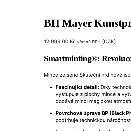
BH Mayer Kunstpr
12,999.00
Kč
(
CZK
)
včetně DPH
Smartminting®: Revoluce 
Mince ze série Skuteční hrdinové jso
Fascinující detail:
Díky technol
vystupuje z plochy mince a vyt
dodává minci magickou atmosf
Povrchová úprava BP (Black Pr
podtrhuje technickou náročnos