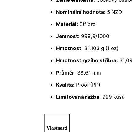
Nominální hodnota:
5 NZD
Materiál:
Stříbro
Jemnost:
999,9/1000
Hmotnost:
31,103 g (1 oz)
Hmotnost ryzího stříbra:
31,09
Průměr:
38,61 mm
Kvalita:
Proof (PP)
Limitovaná ražba:
999 kusů
Vlastnosti