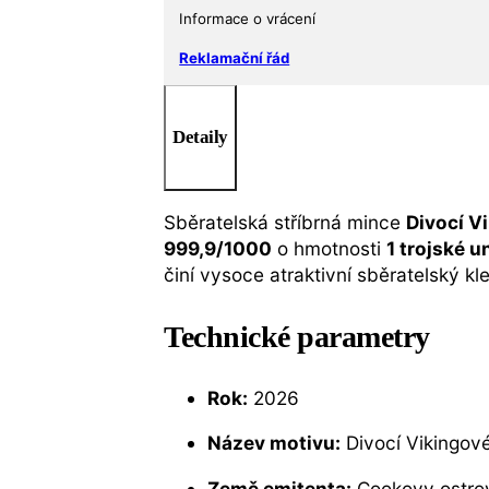
Informace o vrácení
Reklamační řád
Detaily
Sběratelská stříbrná mince
Divocí V
999,9/1000
o hmotnosti
1 trojské u
činí vysoce atraktivní sběratelský kl
Technické parametry
Rok:
2026
Název motivu:
Divocí Vikingov
Země emitenta:
Cookovy ostro