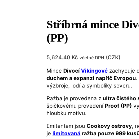
Stříbrná mince Div
(PP)
5,624.40
Kč
(
CZK
)
včetně DPH
Mince
Divocí
Vikingové
zachycuje dr
duchem a expanzí napříč Evropou
.
výzbroje, lodí a symboliky severu.
Ražba je provedena z
ultra čistého
špičkovému provedení
Proof (PP)
vy
hloubku motivu.
Emitentem jsou
Cookovy ostrovy
, 
je
limitovaná
ražba pouze 999 kus