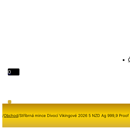
0
/
Obchod
/
Stříbrná mince Divocí Vikingové 2026 5 NZD Ag 999,9 Proof 