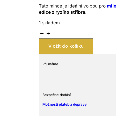
Tato mince je ideální volbou pro
mil
edice z ryzího stříbra
.
1 skladem
Stříbrná
mince
Divocí
Vložit do košíku
Vikingové
2026
5
Přijímáme
NZD
Ag
999,9
Proof
(PP)
Bezpečné dodání
množství
Možnosti plateb a dopravy