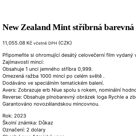
New Zealand Mint stříbrná barevná 
11,055.08
Kč
(
CZK
)
včetně DPH
Připomeňte si ohromující desátý celovečerní film vydaný v
Zajímavosti mincí:
Obsahuje 1 unci jemného stříbra 0,999.
Omezená ražba 1000 mincí po celém světě .
Dodáváno ve speciálním tematickém balení.
Avers: Zobrazuje erb Niue spolu s rokem, nominální hod
Reverse: Obsahuje plnobarevný obrázek loga Rychle a zběs
Garantováno novozélandskou mincovnou.
Rok: 2023
Školní známka: Důkaz
Označení: 2 dolary