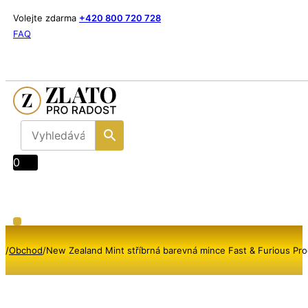
Volejte zdarma
+420 800 720 728
FAQ
0
/
Obchod
/
New Zealand Mint stříbrná barevná mince Fast & Furious Pro