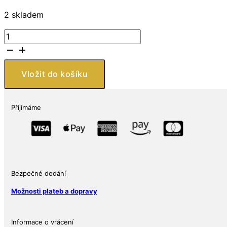
2 skladem
Niue
Island
Mince-
2017
Vložit do košíku
Niue
1
oz
Přijímáme
Stříbrná
$
2
Panda
mince
BU
Bezpečné dodání
množství
Možnosti plateb a dopravy
Informace o vrácení