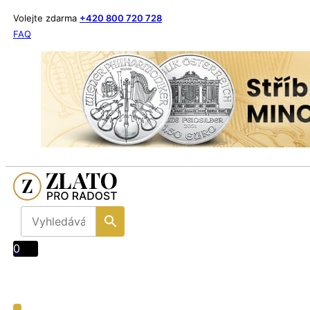
Volejte zdarma
+420 800 720 728
FAQ
0