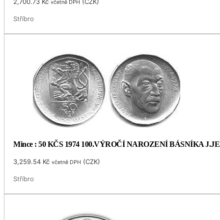
2,700.73
Kč
(
CZK
)
včetně DPH
Stříbro
Mince : 50 KČS 1974 100.VÝROČÍ NAROZENÍ BÁSNÍKA J.
3,259.54
Kč
(
CZK
)
včetně DPH
Stříbro