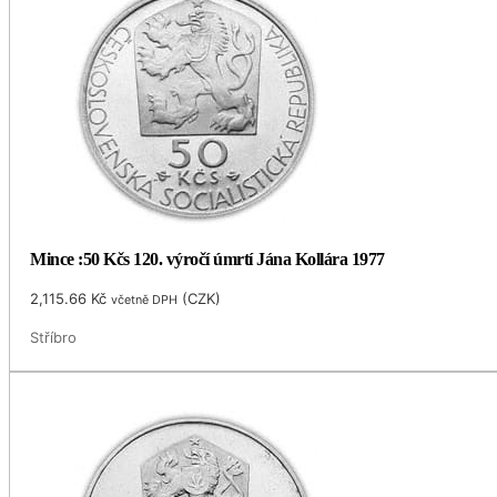
Mince :50 Kčs 120. výročí úmrtí Jána Kollára 1977
2,115.66
Kč
(
CZK
)
včetně DPH
Stříbro