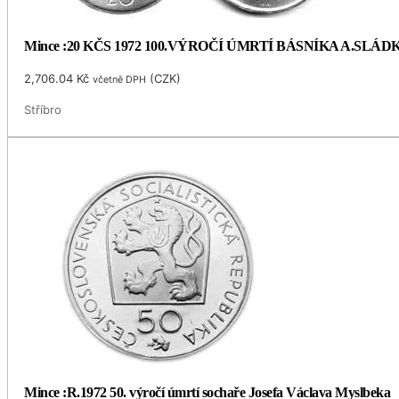
Mince :20 KČS 1972 100.VÝROČÍ ÚMRTÍ BÁSNÍKA A.SLÁ
2,706.04
Kč
(
CZK
)
včetně DPH
Stříbro
Mince :R.1972 50. výročí úmrtí sochaře Josefa Václava Myslbeka