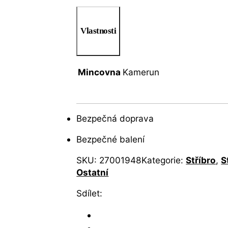
Vlastnosti
Mincovna
Kamerun
Bezpečná doprava
Bezpečné balení
SKU:
27001948
Kategorie:
Stříbro
,
S
Ostatní
Sdílet: