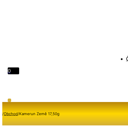
0
/
Obchod
/
Kamerun Země 17,50g