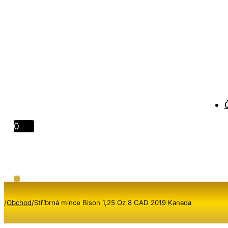
0
/
Obchod
/
Stříbrná mince Bison 1,25 Oz 8 CAD 2019 Kanada