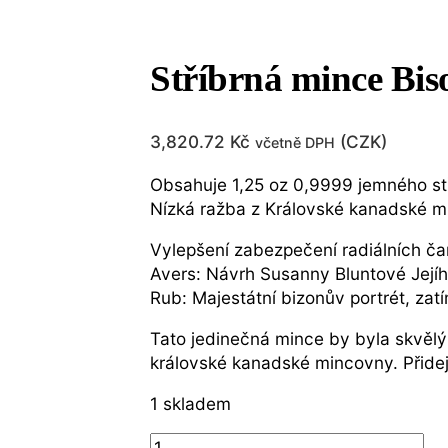
Stříbrná mince Bi
3,820.72
Kč
(
CZK
)
včetně DPH
Obsahuje 1,25 oz 0,9999 jemného stř
Nízká ražba z Královské kanadské m
Vylepšení zabezpečení radiálních čar
Avers: Návrh Susanny Bluntové Jejíh
Rub: Majestátní bizonův portrét, zat
Tato jedinečná mince by byla skvělým
královské kanadské mincovny.
Přide
1 skladem
Stříbrná