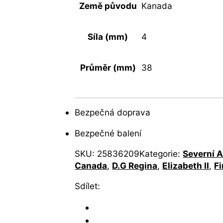
Země původu
Kanada
Síla (mm)
4
Průměr (mm)
38
Bezpečná doprava
Bezpečné balení
SKU:
25836209
Kategorie:
Severní 
Canada
,
D.G Regina
,
Elizabeth II
,
Fi
Sdílet: