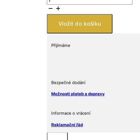
mince
Bison
1,25
Vložit do košíku
Oz
8
CAD
Přijímáme
2019
Kanada
množství
Bezpečné dodání
Možnosti plateb a dopravy
Informace o vrácení
Reklamační řád