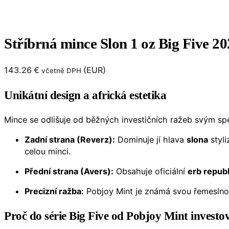
Stříbrná mince Slon 1 oz Big Five 2
143.26
€
(
EUR
)
včetně DPH
Unikátní design a africká estetika
Mince se odlišuje od běžných investičních ražeb svým sp
Zadní strana (Reverz):
Dominuje jí hlava
slona
styl
celou minci.
Přední strana (Avers):
Obsahuje oficiální
erb republ
Precizní ražba:
Pobjoy Mint je známá svou řemeslnou d
Proč do série Big Five od Pobjoy Mint investo