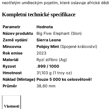
neotřelým uměleckým pojetím, které oslavuje africké děd
Kompletní technické specifikace
Parametr
Hodnota
Název produktu
Big Five: Elephant (Slon)
Země vydání
Sierra Leone
Mincovna
Pobjoy Mint
(Spojené království)
Rok emise
2023
Materiál
Ryzí stříbro (Ag)
Ryzost
.999 / 1000
Hmotnost
31,103 g (1 troy oz)
Náklad (Mintage)
Pouze 5 000 ks celosvětově!
Průměr
38,60 mm
Vlastnosti