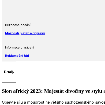
2023
Sierra
Leone
Ag
999
Bezpečné dodání
Pobjoy
Možnosti plateb a dopravy
Mint
množství
Informace o vrácení
Reklamační řád
Detaily
Slon africký 2023: Majestát divočiny ve stylu
Objevte sílu a moudrost největšího suchozemského savce