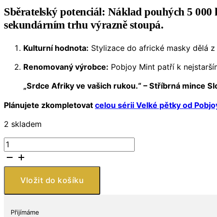
Sběratelský potenciál:
Náklad pouhých 5 000 kus
sekundárním trhu výrazně stoupá.
Kulturní hodnota:
Stylizace do africké masky dělá z 
Renomovaný výrobce:
Pobjoy Mint patří k nejstarš
„Srdce Afriky ve vašich rukou.“ – Stříbrná mince S
Plánujete zkompletovat
celou sérii Velké pětky od Pobjo
2 skladem
Stříbrná
mince
Slon
1
Vložit do košíku
oz
Big
Five
Přijímáme