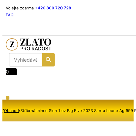
Volejte zdarma
+420 800 720 728
FAQ
0
/
Obchod
/
Stříbrná mince Slon 1 oz Big Five 2023 Sierra Leone Ag 999 