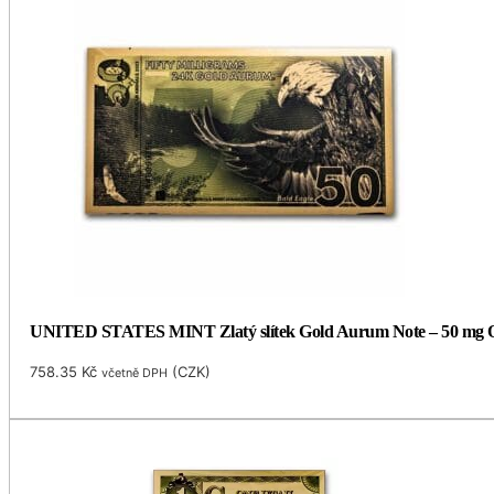
UNITED STATES MINT Zlatý slítek Gold Aurum Note – 50 mg Ore
758.35
Kč
(
CZK
)
včetně DPH