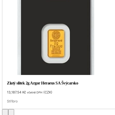
Zlatý slitek 2g Argor Heraeus SA Švýcarsko
13,187.54
Kč
(
CZK
)
včetně DPH
Stříbro