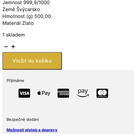
Jemnost 999,9/1000
Země Švýcarsko
Hmotnost (g) 500,00
Materiál Zlato
1 skladem
Investiční
zlatý
slitek
Vložit do košíku
500g
Argor
Heraeus
Přijímáme
SA
Švýcarsko
množství
Bezpečné dodání
Možnosti plateb a dopravy