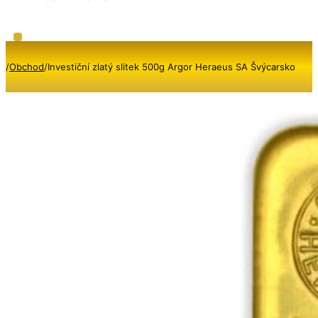
/
Obchod
/
Investiční zlatý slitek 500g Argor Heraeus SA Švýcarsko