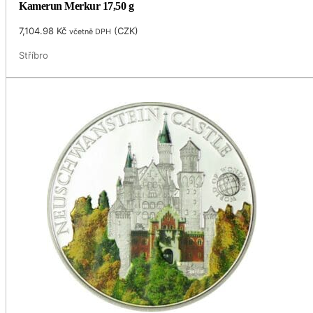
Kamerun Merkur 17,50 g
7,104.98
Kč
(
CZK
)
včetně DPH
Stříbro