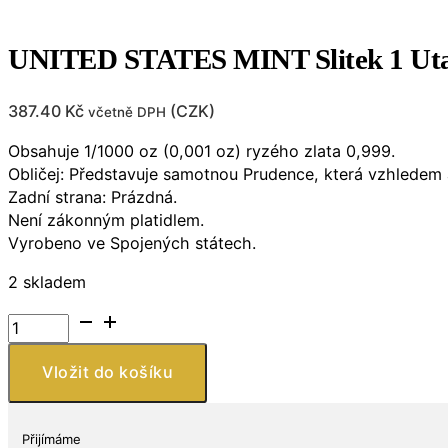
UNITED STATES MINT Slitek 1 Uta
387.40
Kč
(
CZK
)
včetně DPH
Obsahuje 1/1000 oz (0,001 oz) ryzého zlata 0,999.
Obličej: Představuje samotnou Prudence, která vzhledem 
Zadní strana: Prázdná.
Není zákonným platidlem.
Vyrobeno ve Spojených státech.
2 skladem
UNITED
STATES
MINT
Vložit do košíku
Slitek
1
Utah
Přijímáme