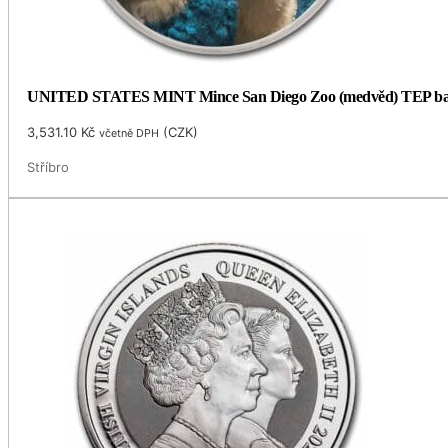
UNITED STATES MINT Mince San Diego Zoo (medvěd) TEP bar
3,531.10
Kč
(
CZK
)
včetně DPH
Stříbro