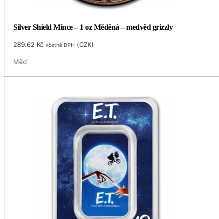
Silver Shield Mince – 1 oz Měděná – medvěd grizzly
289.62
Kč
(
CZK
)
včetně DPH
Měď