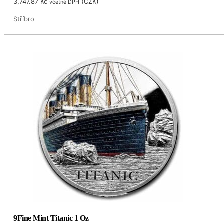
3,747.87
Kč
(
CZK
)
včetně DPH
Stříbro
9Fine Mint Titanic 1 Oz