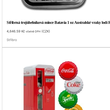
Stříbrná trojúhelníková mince Batavia 1 oz Australské vraky lodí 
4,646.59
Kč
(
CZK
)
včetně DPH
Stříbro