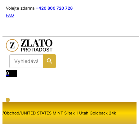
Volejte zdarma
+420 800 720 728
FAQ
0
/
Obchod
/
UNITED STATES MINT Slitek 1 Utah Goldback 24k