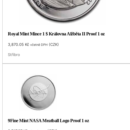
Royal Mint Mince 1 $ Královna Alžběta II Proof 1 oz
3,870.05
Kč
(
CZK
)
včetně DPH
Stříbro
9Fine Mint NASA Meatball Logo Proof 1 oz