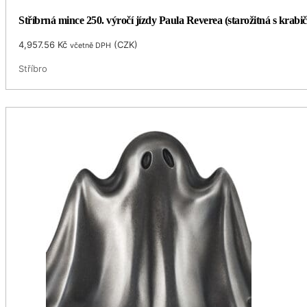
Stříbrná mince 250. výročí jízdy Paula Reverea (starožitná s krabi
4,957.56
Kč
(
CZK
)
včetně DPH
Stříbro