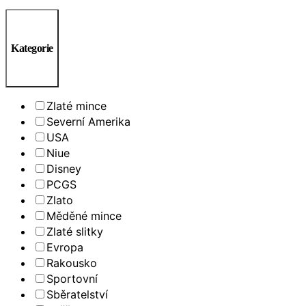
Kategorie
Zlaté mince
Severní Amerika
USA
Niue
Disney
PCGS
Zlato
Měděné mince
Zlaté slitky
Evropa
Rakousko
Sportovní
Sběratelství