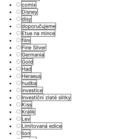
comix
Disney
disy
doporučujeme
Etue na mince
film
Fine Silver
Germania
Gold
Had
Heraeus
hudba
investice
Investiční zlaté slitky
Kiss
Králík
Lev
Limitovaná edice
lion