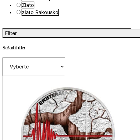
Zlato
zlato Rakousko
Filter
Seřadit dle: