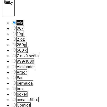
Štítky
Vše
007
10g
2 oz
250g
500 g
7 divů světa
999/1000
Alexander
Argor
Bar
bermuda
box
boxer
cena stříbro
Comics