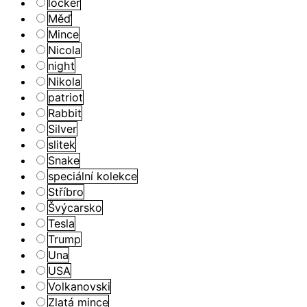
locker
Měď
Mince
Nicola
night
Nikola
patriot
Rabbit
Silver
slitek
Snake
speciální kolekce
Stříbro
Švýcarsko
Tesla
Trump
Una
USA
Volkanovski
Zlatá mince