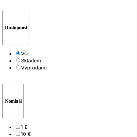
Dostupnost
Vše
Skladem
Vyprodáno
Nominál
1 £
10 €