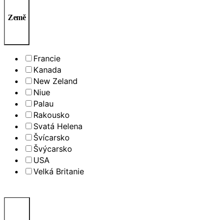
Země
Francie
Kanada
New Zeland
Niue
Palau
Rakousko
Svatá Helena
Švícarsko
Švýcarsko
USA
Velká Britanie