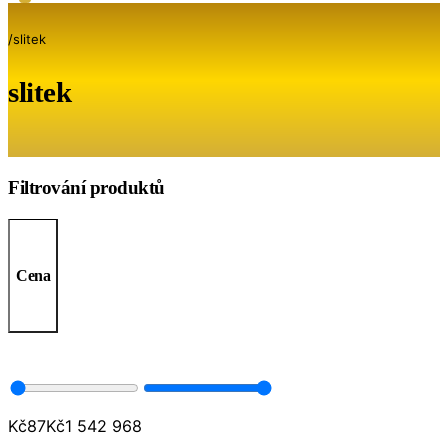
/
slitek
slitek
Filtrování produktů
Cena
Kč
87
Kč
1 542 968