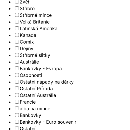
Zvěř
Stříbro
Stříbrné mince
Velká Británie
Latinská Amerika
Kanada
Comix
Dějiny
Stříbrné slitky
Austrálie
Bankovky - Evropa
Osobnosti
Ostatní nápady na dárky
Ostatní Příroda
Ostatní Austrálie
Francie
alba na mince
Bankovky
Bankovky - Euro souvenir
Ostatní