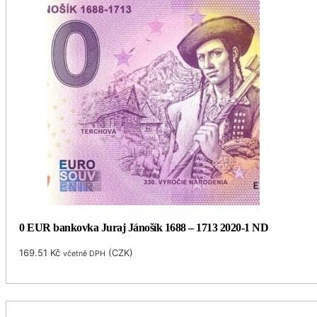
0 EUR bankovka Juraj Jánošík 1688 – 1713 2020-1 ND
169.51
Kč
(
CZK
)
včetně DPH