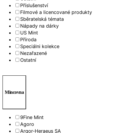
Příslušenství
Filmové a licencované produkty
Sběratelská témata
Nápady na dárky
US Mint
Příroda
Speciálni kolekce
Nezařazené
Ostatní
Mincovna
9Fine Mint
Agoro
Argor-Heraeus SA