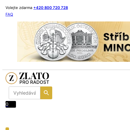
Volejte zdarma
+420 800 720 728
FAQ
0