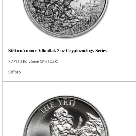
Stříbrná mince Vlkodlak 2 oz Cryptozoology Series
7,771.10
Kč
(
CZK
)
včetně DPH
Stříbro