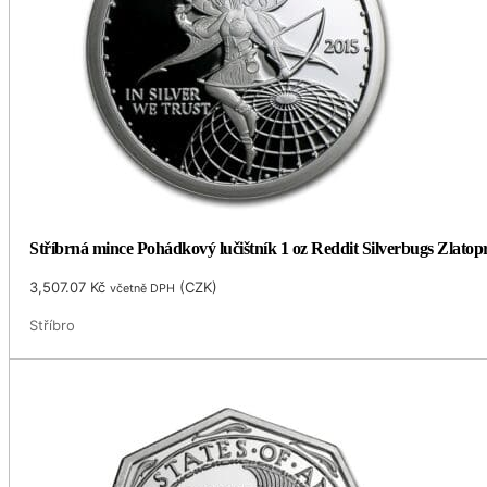
Stříbrná mince Pohádkový lučištník 1 oz Reddit Silverbugs Zlatop
3,507.07
Kč
(
CZK
)
včetně DPH
Stříbro