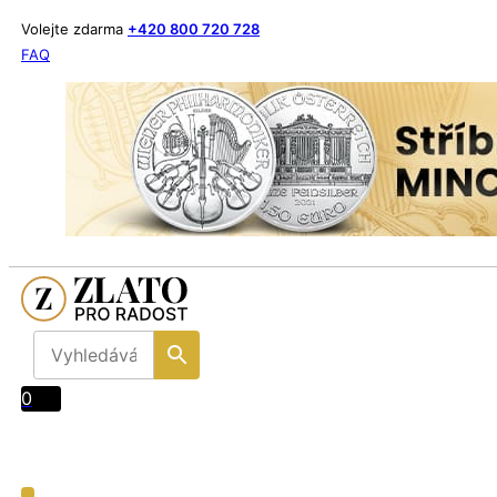
Volejte zdarma
+420 800 720 728
FAQ
0