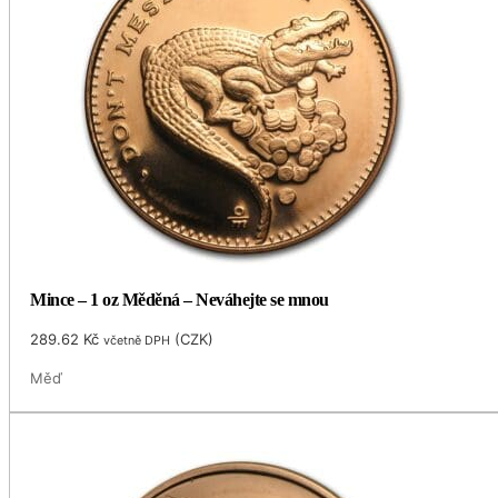
Mince – 1 oz Měděná – Neváhejte se mnou
289.62
Kč
(
CZK
)
včetně DPH
Měď