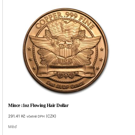
Mince :1oz Flowing Hair Dollar
291.41
Kč
(
CZK
)
včetně DPH
Měď