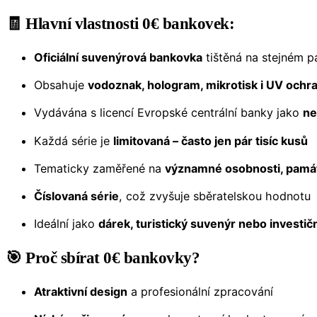
🧾
Hlavní vlastnosti 0€ bankovek:
Oficiální suvenýrová bankovka
tištěná na stejném p
Obsahuje
vodoznak, hologram, mikrotisk i UV ochr
Vydávána s licencí Evropské centrální banky jako
ne
Každá série je
limitovaná – často jen pár tisíc kusů
Tematicky zaměřené na
významné osobnosti, památk
Číslovaná série
, což zvyšuje sběratelskou hodnotu
Ideální jako
dárek, turistický suvenýr nebo investič
🎯 Proč sbírat 0€ bankovky?
Atraktivní design
a profesionální zpracování