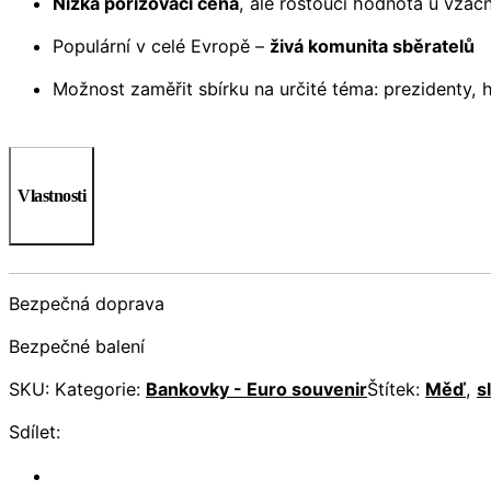
Nízká pořizovací cena
, ale rostoucí hodnota u vzác
Populární v celé Evropě –
živá komunita sběratelů
Možnost zaměřit sbírku na určité téma: prezidenty,
Vlastnosti
Bezpečná doprava
Bezpečné balení
SKU:
Kategorie:
Bankovky - Euro souvenir
Štítek:
Měď
,
s
Sdílet: