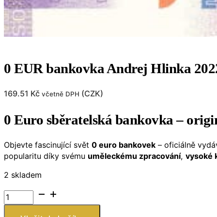
0 EUR bankovka Andrej Hlinka 202
169.51
Kč
(
CZK
)
včetně DPH
0 Euro sběratelská bankovka – origi
Objevte fascinující svět
0 euro bankovek
– oficiálně vyd
popularitu díky svému
uměleckému zpracování
,
vysoké k
2 skladem
0
EUR
bankovka